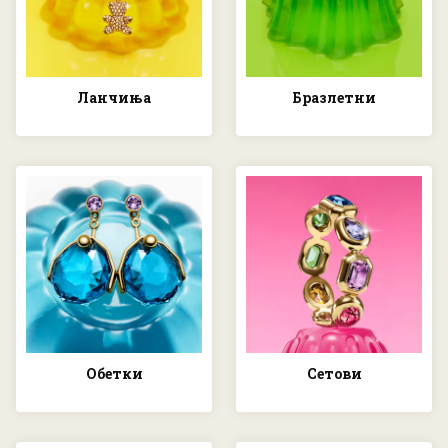
Ланчиња
Бразлетни
Обетки
Сетови