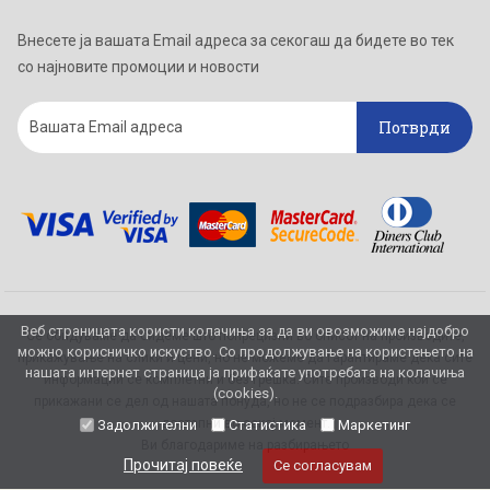
Внесете ја вашата Email адреса за секогаш да бидете во тек
со најновите промоции и новости
Потврди
Веб страницата користи колачиња за да ви овозможиме најдобро
Се обидуваме да бидеме што попрецизни во описот на производите,
можно корисничко искуство. Со продолжување на користењето на
прикажување на слики и цени, но не можеме да гарантираме дека сите
нашата интернет страница ја прифаќате употребата на колачиња
информации се комплетни и без грешка. Сите производи кои се
(cookies).
прикажани се дел од нашата понуда, но не се подразбира дека се
достапни во секој момент.
Задолжителни
Статистика
Маркетинг
Ви благодариме на разбирањето
Прочитај повеќе
Се согласувам