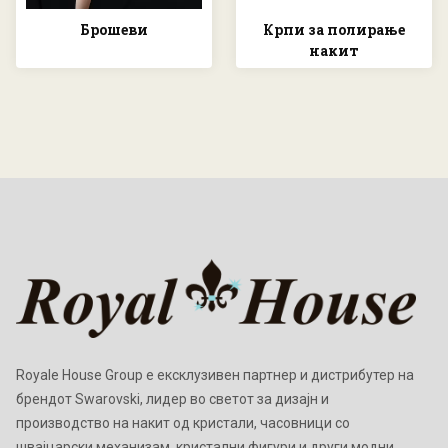
Брошеви
Крпи за полирање
накит
Royale House Group е ексклузивен партнер и дистрибутер на
брендот Swarovski, лидер во светот за дизајн и
производство на накит од кристали, часовници со
швајцарски механизам, кристални фигури и други модни