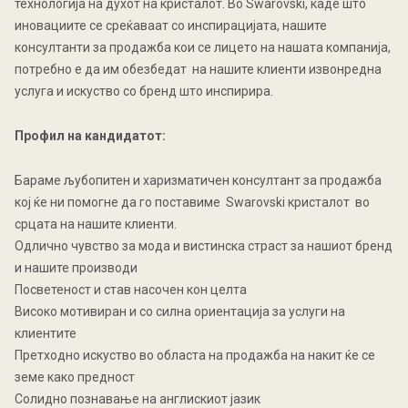
технологија на духот на кристалот. Во Swarovski, каде што
иновациите се среќаваат со инспирацијата, нашите
консултанти за продажба кои се лицето на нашата компанија,
потребно е да им обезбедат на нашите клиенти извонредна
услуга и искуство со бренд што инспирира.
Профил
на
кандидатот
:
Бараме љубопитен и харизматичен консултант за продажба
кој ќе ни помогне да го поставиме Swarovski кристалот во
срцата на нашите клиенти.
Одлично чувство за мода и вистинска страст за нашиот бренд
и нашите производи
Посветеност и став насочен кон целта
Високо мотивиран и со силна ориентација за услуги на
клиентите
Претходно искуство во областа на продажба на накит ќе се
земе како предност
Солидно познавање на англискиот јазик