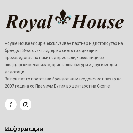
Royale House Group е ексклузивен партнер и дистрибутер на
брендот Swarovski, лидер во светот за дизајн и
производство на накит од кристали, часовници со
швајцарски механизам, кристални фигури и други модни
додатоци.
Зa прв пат го претстави брендот на македонскиот пазар во
2007 година со Премиум Бутик во центарот на Скопје.
Информации