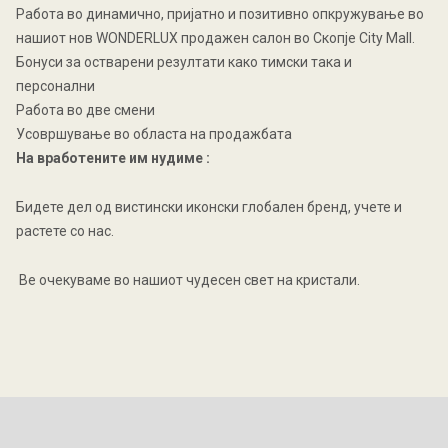
Работа во динамично, пријатно и позитивно опкружување во
нашиот нов WONDERLUX продажен салон во Скопје City Mall.
Бонуси за остварени резултати како тимски така и
персонални
Работа во две смени
Усовршување во областа на продажбата
На
вработените
им
нудиме
:
Бидете дел од вистински иконски глобален бренд, учете и
растете со нас.
Ве очекуваме во нашиот чудесен свет на кристали.