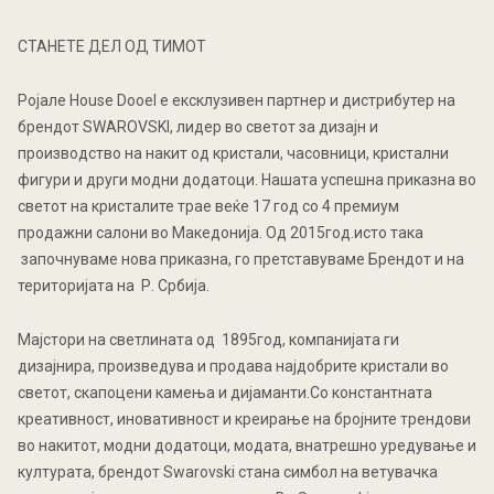
СТАНЕТЕ ДЕЛ ОД ТИМОТ
Ројале House Dooel е ексклузивен партнер и дистрибутер на
брендот SWAROVSKI, лидер во светот за дизајн и
производство на накит од кристали, часовници, кристални
фигури и други модни додатоци. Нашата успешна приказна во
светот на кристалите трае веќе 17 год со 4 премиум
продажни салони во Македонија. Од 2015год.исто така
започнуваме нова приказна, го претставуваме Брендот и на
територијата на Р. Србија.
Мајстори на светлината од 1895год, компанијата ги
дизајнира, произведува и продава најдобрите кристали во
светот, скапоцени камења и дијаманти.Со константната
креативност, иновативност и креирање на бројните трендови
во накитот, модни додатоци, модата, внатрешно уредување и
културата, брендот Swarovski стана симбол на ветувачка