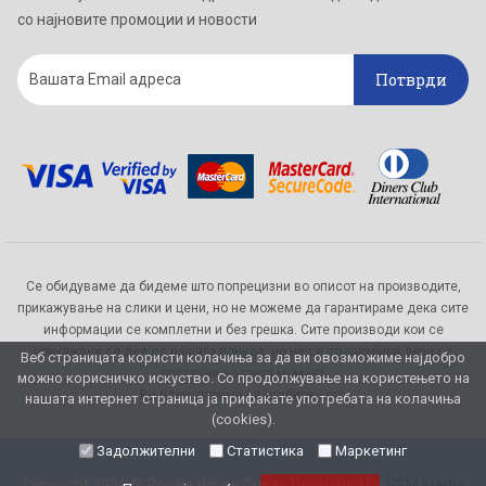
со најновите промоции и новости
Потврди
Се обидуваме да бидеме што попрецизни во описот на производите,
прикажување на слики и цени, но не можеме да гарантираме дека сите
информации се комплетни и без грешка. Сите производи кои се
прикажани се дел од нашата понуда, но не се подразбира дека се
Веб страницата користи колачиња за да ви овозможиме најдобро
достапни во секој момент.
можно корисничко искуство. Со продолжување на користењето на
Ви благодариме на разбирањето
нашата интернет страница ја прифаќате употребата на колачиња
(cookies).
Задолжителни
Статистика
Маркетинг
Copyright 2026 © Royale House Group. Developed by
GSM Media