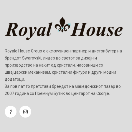
Royale House Group е ексклузивен партнер и дистрибутер на
брендот Swarovski, лидер во светот за дизајн и
производство на накит од кристали, часовници со
швајцарски механизам, кристални фигури и други модни
додатоци.
Зa прв пат го претстави брендот на македонскиот пазар во
2007 година со Премиум Бутик во центарот на Скопје.