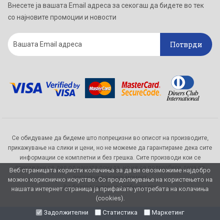
Внесете ја вашата Email адреса за секогаш да бидете во тек
со најновите промоции и новости
Потврди
Се обидуваме да бидеме што попрецизни во описот на производите,
прикажување на слики и цени, но не можеме да гарантираме дека сите
информации се комплетни и без грешка. Сите производи кои се
прикажани се дел од нашата понуда, но не се подразбира дека се
Веб страницата користи колачиња за да ви овозможиме најдобро
достапни во секој момент.
можно корисничко искуство. Со продолжување на користењето на
Ви благодариме на разбирањето
нашата интернет страница ја прифаќате употребата на колачиња
(cookies).
Задолжителни
Статистика
Маркетинг