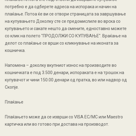
потребно е да одберете адреса на испорака и начин на
плаќање. Потоа ќе ви се отвори страницата за завршување
на купувањето Доколку сте се предомислиле во врска со
купувањето и сакате нешто да смените, едноставно можете
со клик на полето "ПРОДОЛЖИ СО КУПУВАЊЕ". Враќање на
делот со плаќање се врши со кликнување на иконата за
кошничка.
Напомена – доколку вкупниот износ на производите во
кошничката е под 3.500 денари, испораката е на трошок на
купувачот и чини 150.00 денари од пратка, во или надвор од
Скопје.
Плаќање
Плаќањето може да се изврши со VISA EC/MC или Maestro
картичка или во готово при достава на производот.