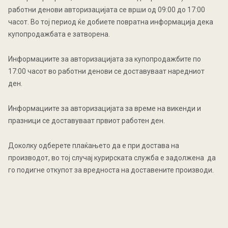
работни денови авторизацијата се врши од 09:00 до 17:00
часот. Во тој период ќе добиете повратна информација дека
купопродажбата е затворена.
Информациите за авторизацијата за купопродажбите по
17:00 часот во работни денови се доставуваат наредниот
ден.
Информациите за авторизацијата за време на викенди и
празници се доставуваат првиот работен ден.
Доколку одберете плаќањето да е при достава на
производот, во тој случај курирската служба е задолжена да
го подигне откупот за вредноста на доставените производи.