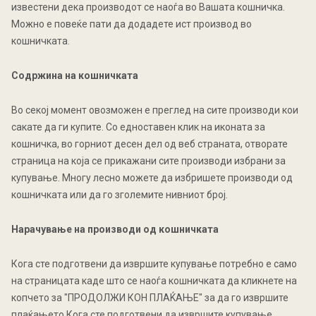
известени дека производот се наоѓа во Вашата кошничка.
Можно е повеќе пати да додадете ист производ во
кошничката.
Содржина на кошничката
Во секој момент овозможен е преглед на сите производи кои
сакате да ги купите. Со едноставен клик на иконата за
кошничка, во горниот десен дел од веб страната, отворате
страница на која се прикажани сите производи избрани за
купување. Многу лесно можете да избришете производи од
кошничката или да го зголемите нивниот број.
Нарачување на производи од кошничката
Кога сте подготвени да извршите купување потребно е само
на страницата каде што се наоѓа кошничката да кликнете на
копчето за "ПРОДОЛЖИ КОН ПЛАЌАЊЕ" за да го извршите
плаќањето.Кога сте подготвени да извршите купување