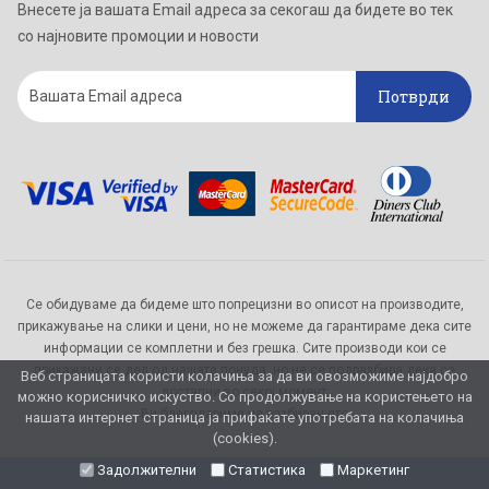
Внесете ја вашата Email адреса за секогаш да бидете во тек
со најновите промоции и новости
Потврди
Се обидуваме да бидеме што попрецизни во описот на производите,
прикажување на слики и цени, но не можеме да гарантираме дека сите
информации се комплетни и без грешка. Сите производи кои се
прикажани се дел од нашата понуда, но не се подразбира дека се
Веб страницата користи колачиња за да ви овозможиме најдобро
достапни во секој момент.
можно корисничко искуство. Со продолжување на користењето на
Ви благодариме на разбирањето
нашата интернет страница ја прифаќате употребата на колачиња
(cookies).
Задолжителни
Статистика
Маркетинг