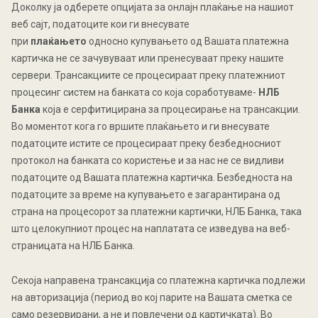
Доколку ја одберете опцијата за онлајн плаќање на нашиот
веб сајт, податоците кои ги внесувате
при
плаќањето
односно купувањето од Вашата платежна
картичка не се зачувуваат или пренесуваат преку нашите
сервери. Трансакциите се процесираат преку платежниот
процесинг систем на банката со која соработуваме-
НЛБ
Банка
која е серфитицирана за процесирање на трансакции.
Во моментот кога го вршите плаќањето и ги внесувате
податоците истите се процесираат преку безбедносниот
протокол на банката со користење и за нас не се видливи
податоците од Вашата платежна картичка. Безбедноста на
податоците за време на купувањето е загарантирана од
страна на процесорот за платежни картички, НЛБ Банка, така
што целокупниот процес на наплатата се изведува на веб-
страницата на НЛБ Банка.
Секоја направена трансакција со платежна картичка подлежи
на авторизација (период во кој парите на Вашата сметка се
само резервирани, а не и повлечени од картичката). Во