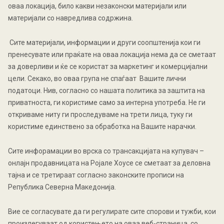
оваа локација, било какви незаконски материјали или
материјали со навредлива содржина.
Сите материјали, информации и други соопштенија кои ги
пренесувате или праќате на оваа локација нема да се сметаат
за доверливи и ќе се користат за маркетинг и комерцијални
цели. Секако, во оваа група не спаѓаат Вашите лични
податоци. Нив, согласно со нашата политика за заштита на
приватноста, ги користиме само за интерна употреба. Не ги
откриваме ниту ги проследуваме на трети лица, туку ги
користиме единствено за обработка на Вашите нарачки.
Сите инфорамации во врска со трансакцијата на купувач –
онлајн продавницата на Ројалe Хоусе се сметаат за деловна
тајна и се третираат согласно законските прописи на
Република Северна Македонија.
Вие се согласувате да ги регулирате сите спорови и тужби, кои
произлегуваат од користењето на оваа веб-страница, со