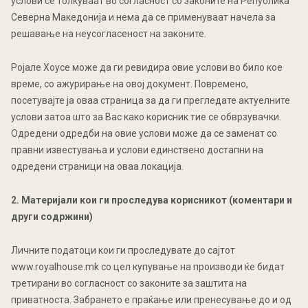
услови се толкуваат во согласност со законите на Република
Северна Македонија и нема да се применуваат начела за
решавање на неусогласеност на законите.
Ројалe Хоусе може да ги ревидира овие услови во било кое
време, со ажурирање на овој документ. Повремено,
посетувајте ја оваа страница за да ги прегледате актуелните
услови затоа што за Вас како корисник тие се обврзувачки.
Одредени одредби на овие услови може да се заменат со
правни известувања и услови единствено достапни на
одредени страници на оваа локација.
2.
Материјали кои ги проследува корисникот (коментари и
други содржини)
Личните податоци кои ги проследувате до сајтот
www.royalhouse.mk
со цел купување на производи ќе бидат
третирани во согласност со законите за заштита на
приватноста. Забрането е праќање или пренесување до и од