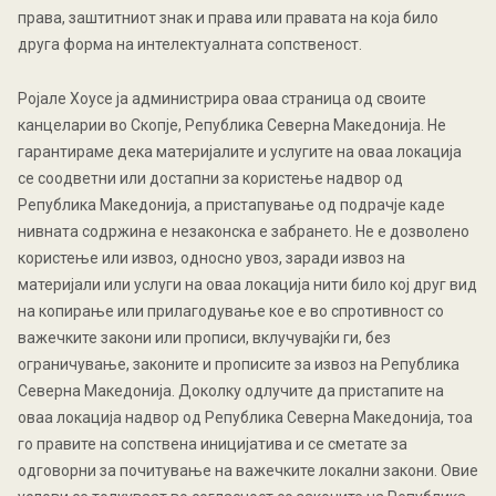
права, заштитниот знак и права или правата на која било
друга форма на интелектуалната сопственост.
Ројалe Хоусе ја администрира оваа страница од своите
канцеларии во Скопје, Република Северна Македонија. Не
гарантираме дека материјалите и услугите на оваа локација
се соодветни или достапни за користење надвор од
Република Македонија, а пристапување од подрачје каде
нивната содржина е незаконска е забрането. Не е дозволено
користење или извоз, односно увоз, заради извоз на
материјали или услуги на оваа локација нити било кој друг вид
на копирање или прилагодување кое е во спротивност со
важечките закони или прописи, вклучувајќи ги, без
ограничување, законите и прописите за извоз на Република
Северна Македонија. Доколку одлучите да пристапите на
оваа локација надвор од Република Северна Македонија, тоа
го правите на сопствена иницијатива и се сметате за
одговорни за почитување на важечките локални закони. Овие