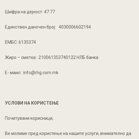
Шифра на дејност: 47.77
Единствен даночен број: 4030006602194
ЕМБС: 6135374
Жиро – сметка : 210061353740122 НЛБ банка
Е- маил :
info@rhg.com.mk
УСЛОВИ НА КОРИСТЕЊЕ
Почитувани корисници,
Ве молиме пред користење на нашите услуги, внимателно да