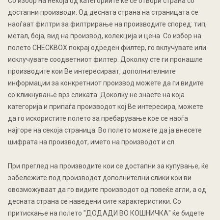
Со избор на некоја од категориите ќе се отвори страна со
достапни производи. Од десната страна на страницата се
наоѓаат филтри за филтрирање на производите според: тип,
метал, боја, вид на производ, колекција и цена. Со избор на
полето CHECKBOX покрај одреден филтер, го вклучувате или
исклучувате соодветниот филтер. Доколку сте ги пронашле
производите кои Ве интересираат, дополнителните
информации за конкретниот производ можете да ги видите
со кликнување врз сликата. Доколку не знаете на која
категорија и припаѓа производот кој Ве интересира, можете
да го искористите полето за пребарување кое се наоѓа
најгоре на секоја страница. Во полето можете да ја внесете
шифрата на производот, името на производот и сл.
При преглед на производите кои се достапни за купување, ќе
забележите под производот дополнителни слики кои ви
овозможуваат да го видите производот од повеќе агли, а од
десната страна се наведени сите карактеристики. Со
притискање на полето "ДОДАДИ ВО КОШНИЧКА" ќе бидете