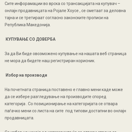
Сите инфорамации во врска со трансакцијата на купувач –
онлајн продавницата на Ројалe Хоусе , се сметаат за деловна
тајна и се третираат согласно законските прописи на
Република Македонија.
КУПУВАЊЕ СО ДОВЕРБА
За да Ви биде овозможено купување на нашата веб страница
не мора да бидете наш регистриран корисник.
Избор на производи
На почетната страница поставено е главно мени каде може
да се избере разгледување на производите според
категорија . Со позиционирање на категоријата се отвара
паѓачко мени со листа на сите под типови достапни во онлајн
продавницата.