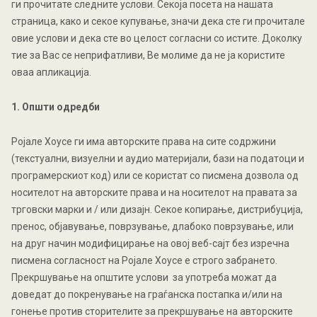
ги прочитате следните услови. Секоја посета на нашата
страница, како и секое купување, значи дека сте ги прочитале
овие услови и дека сте во целост согласни со истите. Доколку
тие за Вас се неприфатливи, Ве молиме да не ја користите
оваа апликација.
1. Општи одредби
Ројалe Хоусе ги има авторските права на сите содржини
(текстуални, визуелни и аудио материјали, бази на податоци и
програмерскиот код) или се користат со писмена дозвола од
носителот на авторските права и на носителот на правата за
трговски марки и / или дизајн. Секое копирање, дистрибуција,
пренос, објавување, поврзување, длабоко поврзување, или
на друг начин модифицирање на овој веб-сајт без изречна
писмена согласност на Ројалe Хоусe е строго забрането.
Прекршување на општите услови за употреба можат да
доведат до покренување на граѓанска постапка и/или на
гонење против сторителите за прекршување на авторските