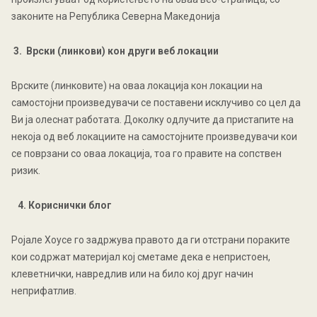
законите на Република Северна Македонија
3. Врски (линкови) кон други веб локации
Врските (линковите) на оваа локација кон локации на
самостојни произведувачи се поставени исклучиво со цел да
Ви ја олеснат работата. Доколку одлучите да пристапите на
некоја од веб локациите на самостојните произведувачи кои
се поврзани со оваа локација, тоа го правите на сопствен
ризик.
4. Кориснички блог
Ројалe Хоусе го задржува правото да ги отстрани пораките
кои содржат материјал кој сметаме дека е непристоен,
клеветнички, навредлив или на било кој друг начин
неприфатлив.