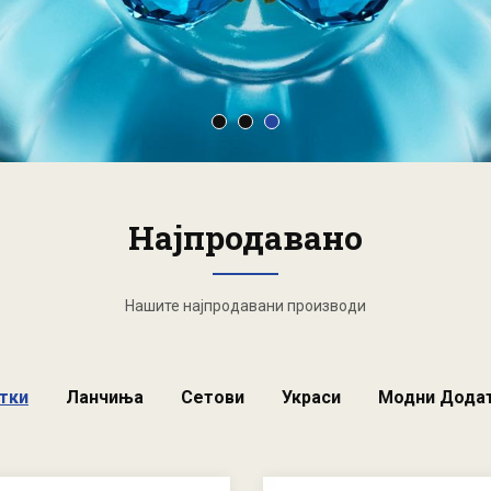
Најпродавано
Нашите најпродавани производи
тки
Ланчиња
Сетови
Украси
Модни Дода