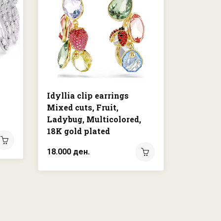
Idyllia clip earrings
Sublima
Mixed cuts, Fruit,
Star, Ye
Ladybug, Multicolored,
finish
18K gold plated
4.250 де
18.000 ден.