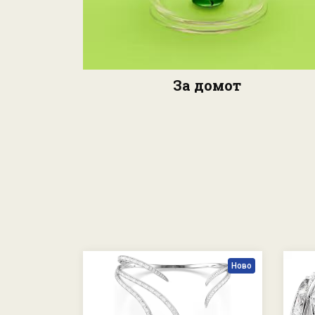
За домот
Ново