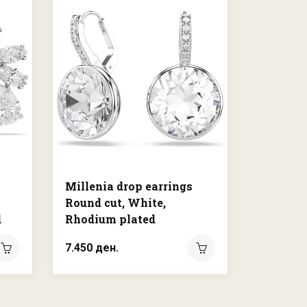
Millenia drop earrings
Matrix 
Round cut, White,
Round c
d
Rhodium plated
gold-ton
7.450 ден.
4.250 де