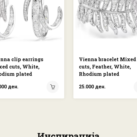
nna clip earrings
Vienna bracelet Mixed
ed cuts, White,
cuts, Feather, White,
odium plated
Rhodium plated
000 ден.
25.000 ден.
Инспирација