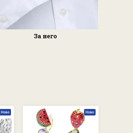
За него
Ново
Ново