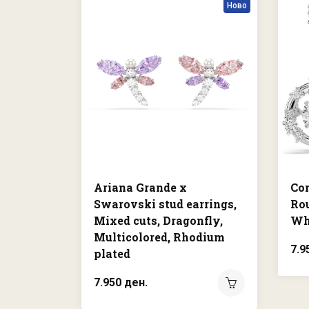
Ново
Ariana Grande x
Con
Swarovski stud earrings,
Rou
Mixed cuts, Dragonfly,
Wh
Multicolored, Rhodium
7.9
plated
7.950 ден.