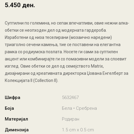
5.450 ден.
Суптилни по големина, но сепак впечатливи, овие нежни алка-
обетки се неопходен дел од модерната гардероба.
Изработени од низа теселирани (мозаично наредени)
триаголно сечени камења, тие се поставени на елегантна
рамка со родиумска позлата. Носете ги сами за суптилен
акцент или комбинирајте ги со помасивни модели за слоевит
изглед. Овие обетки се дел од семејството Matrix,
дизајнирани од креативната директорка Џована Енгелберт за
Колекцијата II (Collection II).
Шифра
5632467
Боја
Бела • Сребрена
Материјал
Родиран
Димензија
1.5 cm x 0.5 cm