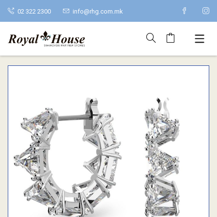
02 322 2300
info@rhg.com.mk