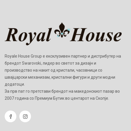
Royale House Group е ексклузивен партнер и дистрибутер на
брендот Swarovski, лидер во светот за дизајн и
производство на накит од кристали, часовници со
швајцарски механизам, кристални фигури и други модни
додатоци.
Зa прв пат го претстави брендот на македонскиот пазар во
2007 година со Премиум Бутик во центарот на Скопје.