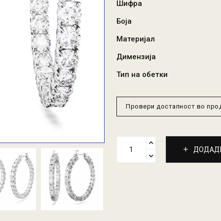
Шифра
Боја
Материјал
Димензија
Тип на обетки
Провери достапност во пр
ДОДАД