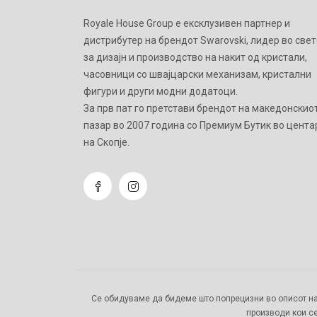
Royale House Group е ексклузивен партнер и
дистрибутер на брендот Swarovski, лидер во свет
за дизајн и производство на накит од кристали,
часовници со швајцарски механизам, кристални
фигури и други модни додатоци.
Зa прв пат го претстави брендот на македонскио
пазар во 2007 година со Премиум Бутик во цента
на Скопје.
Се обидуваме да бидеме што попрецизни во описот на
производи кои се