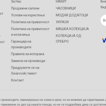
За Нас
НАКИТ
Вне
бид
Продажни салони
ЧАСОВНИЦИ
от
Услови на користење
МОДНИ ДОДАТОЦИ
Политика на приватност
УКРАСИ
Политика на приватност
МАШКА КОЛЕКЦИЈА
и колачиња
КОЛЕКЦИЈА ОД
т
Гаранција на
СРЕБРО
рот
производите
Правила за испорака
Замена на производи
Придружете се на
Swarovski тимот
Контакт
 производите, прикажување на слики и цени, но не можеме да гарантираме д
 прикажани се дел од нашата понуда, но не се подразбира дека се достапни