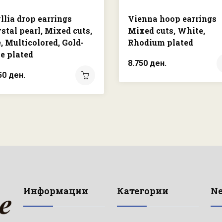
llia drop earrings
Vienna hoop earrings
stal pearl, Mixed cuts,
Mixed cuts, White,
, Multicolored, Gold-
Rhodium plated
e plated
8.750 ден.
50 ден.
Информации
Категории
Ne