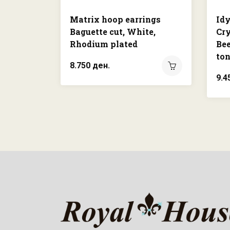
Matrix hoop earrings
Idy
Baguette cut, White,
Cry
Rhodium plated
Bee
ton
8.750 ден.
9.4