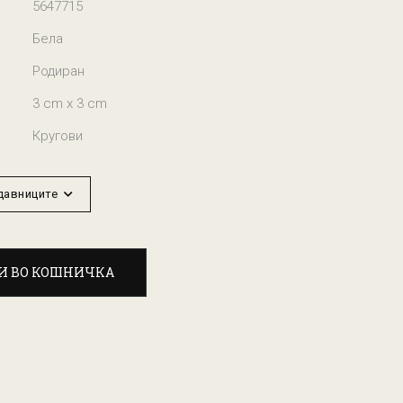
5647715
Бела
Родиран
3 cm x 3 cm
Кругови
одавниците
И ВО КОШНИЧКА