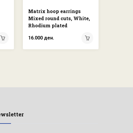
Matrix hoop earrings
Sublima
Mixed round cuts, White,
Rhodium
Rhodium plated
7.450 де
16.000 ден.
wsletter