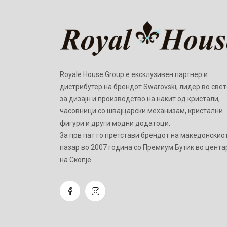
Royale House Group е ексклузивен партнер и
дистрибутер на брендот Swarovski, лидер во свет
за дизајн и производство на накит од кристали,
часовници со швајцарски механизам, кристални
фигури и други модни додатоци.
Зa прв пат го претстави брендот на македонскио
пазар во 2007 година со Премиум Бутик во цента
на Скопје.