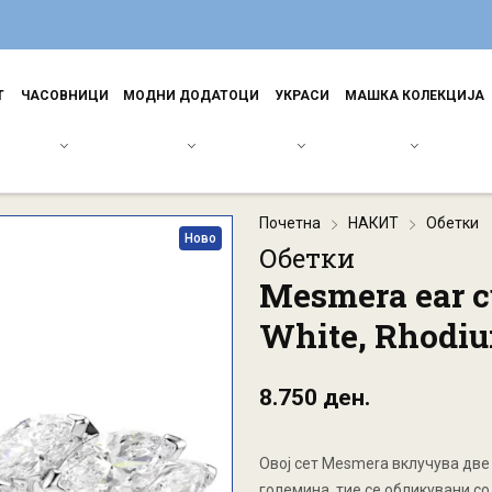
Т
ЧАСОВНИЦИ
МОДНИ ДОДАТОЦИ
УКРАСИ
МАШКА КОЛЕКЦИЈА
Почетна
НАКИТ
Обетки
Ново
Обетки
Mesmera ear c
White, Rhodiu
8.750 ден.
Овој сет Mesmera вклучува две 
големина, тие се обликувани со