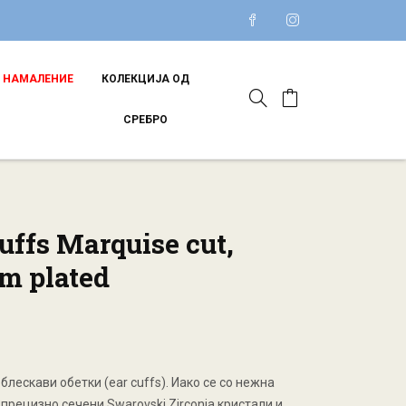
НАМАЛЕНИЕ
КОЛЕКЦИЈА ОД
СРЕБРО
uffs Marquise cut,
m plated
блескави обетки (ear cuffs). Иако се со нежна
 прецизно сечени Swarovski Zirconia кристали и