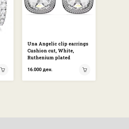
Una Angelic clip earrings
Sublima
Cushion cut, White,
Mixed r
Ruthenium plated
Rhodium
21.000 д
16.000 ден.