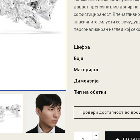
даваат препознатлив допир на 
софистицираност. Впечатливио
класичните силуети со зачудув
персонализиран изглед кој сек
Шифра
Боја
Материјал
Димензија
Тип на обетки
Провери достапност во пр
ДОДАД