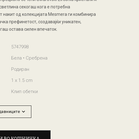
светлина секогаш кога е потребна
т накит од колекцијата Mesmera ги комбинира
ачка префинетост, создавајќи уникатен,
огаш остава силен впечаток.
5747998
Бела • Сребрена
Родиран
1 x 1.5 cm
Клип обетки
одавниците
И ВО КОШНИЧКА