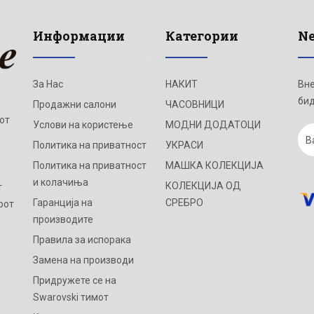
Информации
Категории
Ne
За Нас
НАКИТ
Вне
бид
Продажни салони
ЧАСОВНИЦИ
от
Услови на користење
МОДНИ ДОДАТОЦИ
Политика на приватност
УКРАСИ
Политика на приватност
МАШКА КОЛЕКЦИЈА
и колачиња
КОЛЕКЦИЈА ОД
т
Гаранција на
СРЕБРО
рот
производите
Правила за испорака
Замена на производи
Придружете се на
Swarovski тимот