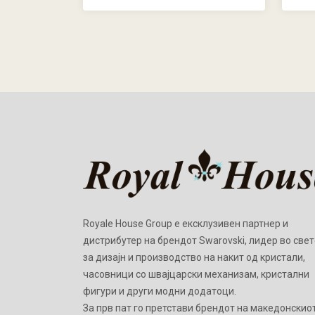
Royale House Group е ексклузивен партнер и
дистрибутер на брендот Swarovski, лидер во свет
за дизајн и производство на накит од кристали,
часовници со швајцарски механизам, кристални
фигури и други модни додатоци.
Зa прв пат го претстави брендот на македонскио