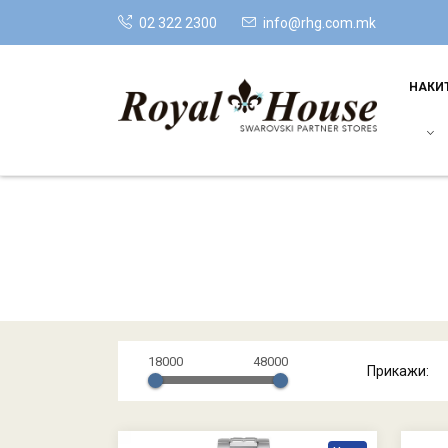
02 322 2300
info@rhg.com.mk
НАКИ
18000
48000
Прикажи: