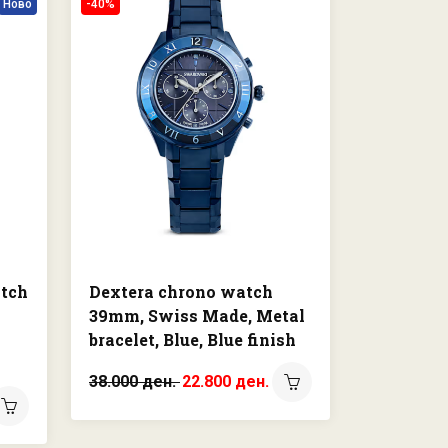
Ново
-40%
atch
Dextera chrono watch
39mm, Swiss Made, Metal
bracelet, Blue, Blue finish
38.000 ден.
22.800 ден.