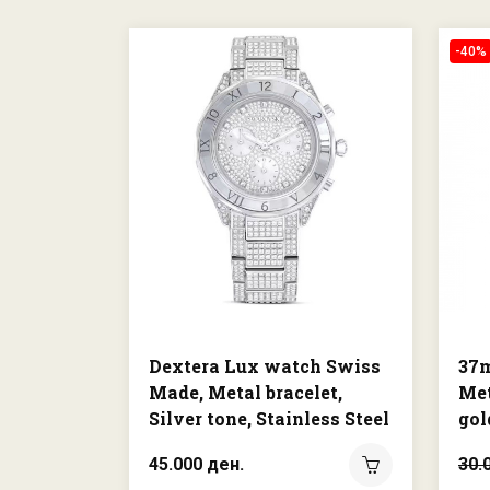
-40%
Dextera Lux watch Swiss
37
Made, Metal bracelet,
Met
Silver tone, Stainless Steel
gol
45.000 ден.
30.