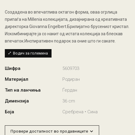
Создаденa во впечатлива октагон форма, оваa огрлица
припаѓа на Millenia колекцијата, дизајнирана од креативната
директорка Giovanna Engelbert.Брилијатно брусениот кристал.
Искомбинирајте ja со накит од истата колекција за блескав
впечаток.Инспиративен подарок за оние што ги сакате.
Водич за големина
Шифра
5609703
Материјал
Родиран
Тип на ланчиња
Ѓердан
Димензија
36 cm
Боја
Сребрена • Сина
Провери достапност во продавниците