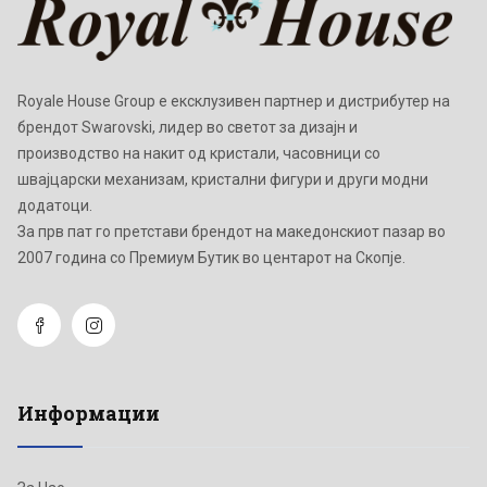
Royale House Group е ексклузивен партнер и дистрибутер на
брендот Swarovski, лидер во светот за дизајн и
производство на накит од кристали, часовници со
швајцарски механизам, кристални фигури и други модни
додатоци.
Зa прв пат го претстави брендот на македонскиот пазар во
2007 година со Премиум Бутик во центарот на Скопје.
Информации