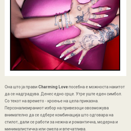
Она што ја прави
Charming Love
посебна е можноста накитот
да се надградува. Денес едно срце. Утре уште еден симбол.
Со текот на времето - кроење на цела приказна.
Персонализираниот избор на привезоци овозможува
внимателно да се одбере комбинација што одговара на
стилот, дали се работи за нежна и романтична, модерна и
минималистичка или смела и впечатлива.