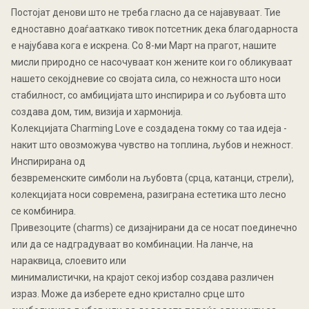
Постојат денови што не треба гласно да се најавуваат. Тие
едноставно доаѓааткако тивок потсетник дека благодарноста
е најубава кога е искрена. Со 8-ми Март на прагот, нашите
мисли природно се насочуваат кон жените кои го обликуваат
нашето секојдневие со својата сила, со нежноста што носи
стабилност, со амбицијата што инспирира и со љубовта што
создава дом, тим, визија и хармонија.
Колекцијата Charming Love е создадена токму со таа идеја -
накит што овозможува чувство на топлина, љубов и нежност.
Инспирирана од
безвременските симболи на љубовта (срца, катанци, стрели),
колекцијата носи современа, разиграна естетика што лесно
се комбинира.
Привезоците (charms) се дизајнирани да се носат поединечно
или да се надградуваат во комбинации. На ланче, на
нараквица, слоевито или
минималистички, на крајот секој избор создава различен
израз. Може да изберете едно кристално срце што