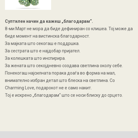
Суптилен начин да кажеш „благодарам“.
8-ми Март не мора да биде дефиниран со клишеа. Тој може да
биде момент на вистинска благодарност.
За мајката што секогаш е поддршка.
За сестрата што е најдобар пријател.
За колешката што инспирира.
За жената што секојдневно создава светлина околу себе.
Понекогаш најсилната порака доаѓа во форма на мал,
внимателно избран детал што блеска на светлина. Со
Charming Love, подарокот не е само накит.
Тој е искрено „благодарам“ што се носи блиску до срцето.