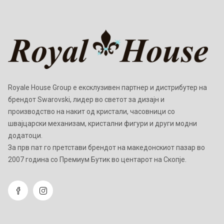
Royale House Group е ексклузивен партнер и дистрибутер на
брендот Swarovski, лидер во светот за дизајн и
производство на накит од кристали, часовници со
швајцарски механизам, кристални фигури и други модни
додатоци.
Зa прв пат го претстави брендот на македонскиот пазар во
2007 година со Премиум Бутик во центарот на Скопје.