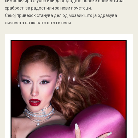
симболизира љубов или да додадете повеќе елементи за
храброст, за радост или за нови почетоци.
Секој привезок станува дел од мозаик што ја одразува
личноста на жената што го носи.