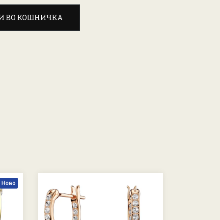
И ВО КОШНИЧКА
Ново
-30 %