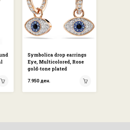
ound
Symbolica drop earrings
Birthsto
al
Eye, Multicolored, Rose
Square c
gold-tone plated
Rhodium
7.950 ден.
6.250 де