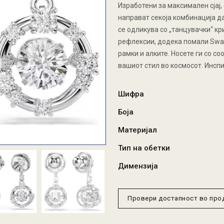
Изработени за максимален сјај,
направат секоја комбинација д
се одликува со „танцувачки“ кр
рефлексии, додека помали Swar
рамки и алките. Носете ги со с
вашиот стил во космосот. Инспи
Шифра
Боја
Материјал
Тип на обетки
Димензија
Провери достапност во пр