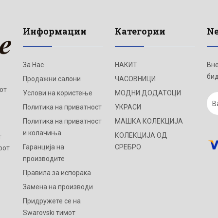
Информации
Категории
Ne
За Нас
НАКИТ
Вне
бид
Продажни салони
ЧАСОВНИЦИ
от
Услови на користење
МОДНИ ДОДАТОЦИ
Политика на приватност
УКРАСИ
Политика на приватност
МАШКА КОЛЕКЦИЈА
и колачиња
КОЛЕКЦИЈА ОД
т
Гаранција на
СРЕБРО
рот
производите
Правила за испорака
Замена на производи
Придружете се на
Swarovski тимот