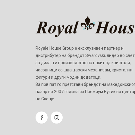
Royale House Group е ексклузивен партнер и
дистрибутер на брендот Swarovski, лидер во свет
за дизајн и производство на накит од кристали,
часовници со швајцарски механизам, кристални
фигури и други модни додатоци.
Зa прв пат го претстави брендот на македонскио
пазар во 2007 година со Премиум Бутик во цента
на Скопје.