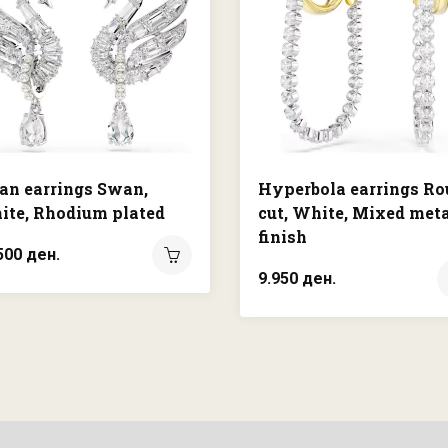
an earrings Swan,
Hyperbola earrings R
ite, Rhodium plated
cut, White, Mixed met
finish
500 ден.
9.950 ден.