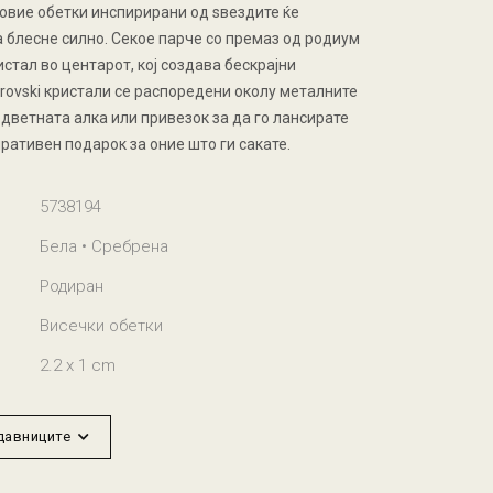
 овие обетки инспирирани од ѕвездите ќе
а блесне силно. Секое парче со премаз од родиум
истал во центарот, кој создава бескрајни
ovski кристали се распоредени околу металните
оодветната алка или привезок за да го лансирате
ративен подарок за оние што ги сакате.
5738194
Бела • Сребрена
Родиран
Висечки обетки
2.2 x 1 cm
одавниците