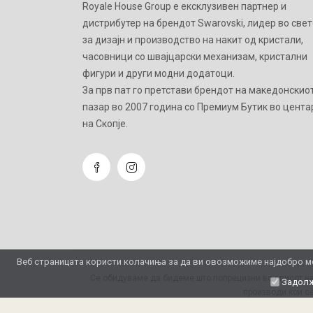
Royale House Group е ексклузивен партнер и
дистрибутер на брендот Swarovski, лидер во свет
за дизајн и производство на накит од кристали,
часовници со швајцарски механизам, кристални
фигури и други модни додатоци.
Зa прв пат го претстави брендот на македонскио
пазар во 2007 година со Премиум Бутик во цента
на Скопје.
Веб страницата користи колачиња за да ви овозможиме најдобро мо
Се обидуваме да бидеме што попрецизни во описот на
Задолж
производи кои се