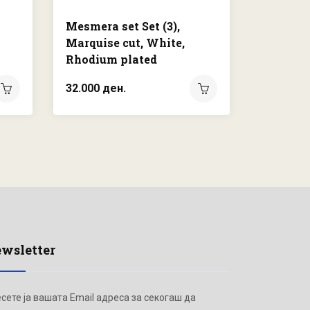
Mesmera set Set (3),
Matrix s
Marquise cut, White,
Round c
Rhodium plated
Rhodium
32.000 ден.
35.000 д
wsletter
сете ја вашата Email адреса за секогаш да