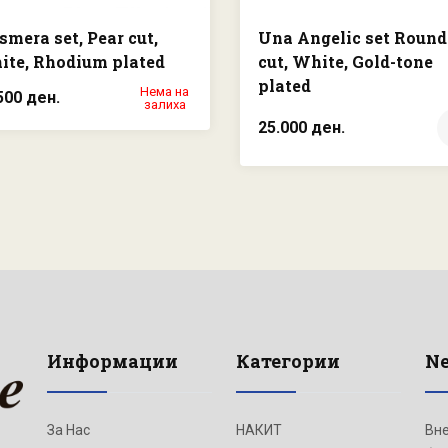
mera set, Pear cut,
Una Angelic set Round
ite, Rhodium plated
cut, White, Gold-tone
plated
Нема на
500 ден.
залиха
25.000 ден.
Информации
Категории
Ne
За Нас
НАКИТ
Вне