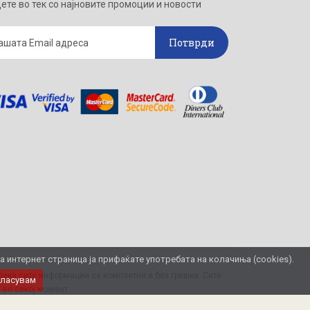
ете во тек со најновите промоции и новости
Потврди
интернет страница ја прифаќате употребата на колачиња (cookies).
ека сите информации се комплетни и без грешка. Сите
гласувам
 во секој момент.