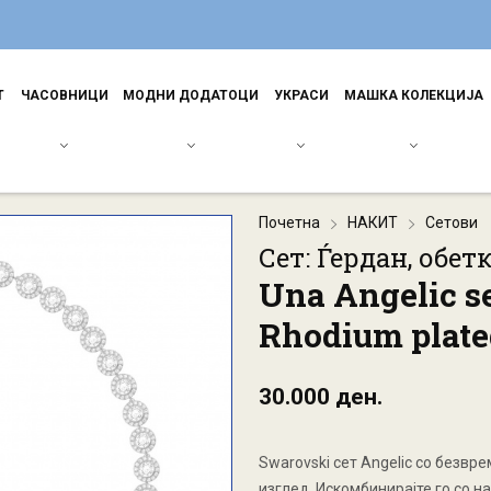
Т
ЧАСОВНИЦИ
МОДНИ ДОДАТОЦИ
УКРАСИ
МАШКА КОЛЕКЦИЈА
Почетна
НАКИТ
Сетови
Сет: Ѓердан, обет
Una Angelic se
Rhodium plate
30.000 ден.
Swarovski сет Angelic со безвр
изглед. Искомбинирајте го со н