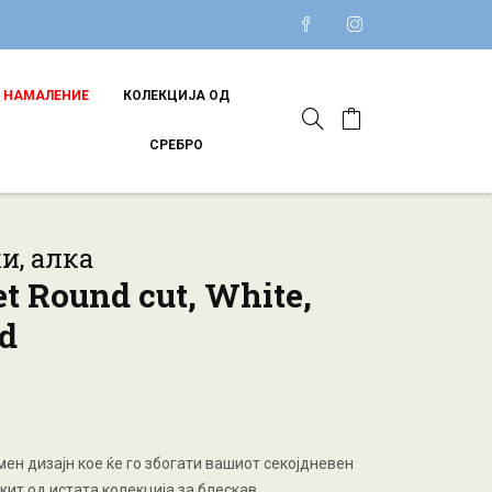
НАМАЛЕНИЕ
КОЛЕКЦИЈА ОД
СРЕБРО
ки, алка
t Round cut, White,
d
емен дизајн кое ќе го збогати вашиот секојдневен
акит од истата колекција за блескав