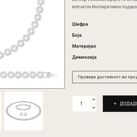
впечаток.Инспиративен подарок
Шифра
Боја
Материјал
Димензија
Провери достапност во пр
ДОДАД