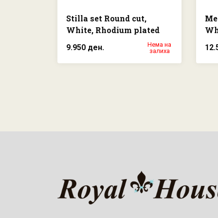
Stilla set Round cut,
Mes
White, Rhodium plated
Wh
Нема на
9.950 ден.
12.
залиха