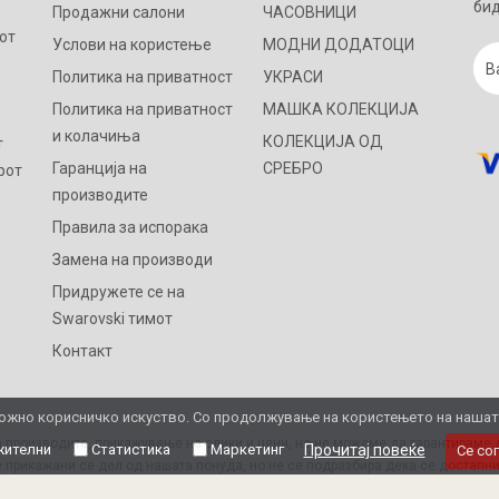
бид
Продажни салони
ЧАСОВНИЦИ
от
Услови на користење
МОДНИ ДОДАТОЦИ
Политика на приватност
УКРАСИ
Политика на приватност
МАШКА КОЛЕКЦИЈА
и колачиња
КОЛЕКЦИЈА ОД
т
Гаранција на
СРЕБРО
рот
производите
Правила за испорака
Замена на производи
Придружете се на
Swarovski тимот
Контакт
жно корисничко искуство. Со продолжување на користењето на нашата 
 производите, прикажување на слики и цени, но не можеме да гарантираме д
ителни
Статистика
Маркетинг
Прочитај повеќе
Се со
 прикажани се дел од нашата понуда, но не се подразбира дека се достапни
Ви благодариме на разбирањето