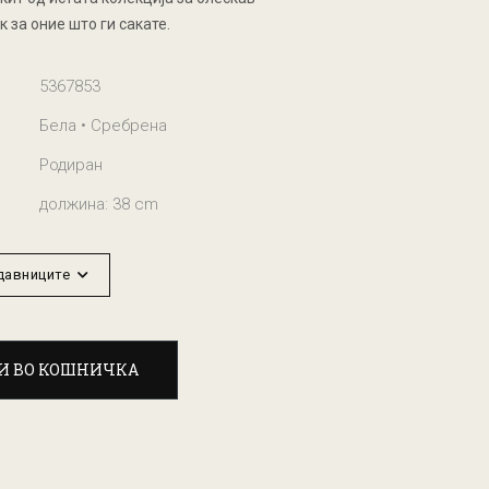
 за оние што ги сакате.
5367853
Бела • Сребрена
Родиран
должина: 38 cm
одавниците
И ВО КОШНИЧКА