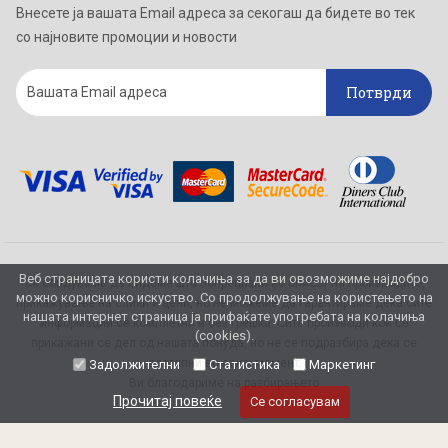
Внесете ја вашата Email адреса за секогаш да бидете во тек
со најновите промоции и новости
Потврди
Веб страницата користи колачиња за да ви овозможиме најдобро
Се обидуваме да бидеме што попрецизни во описот на производите,
можно корисничко искуство. Со продолжување на користењето на
прикажување на слики и цени, но не можеме да гарантираме дека сите
нашата интернет страница ја прифаќате употребата на колачиња
информации се комплетни и без грешка. Сите производи кои се
(cookies).
прикажани се дел од нашата понуда, но не се подразбира дека се
достапни во секој момент.
Задолжителни
Статистика
Маркетинг
Ви благодариме на разбирањето
Прочитај повеќе
Се согласувам