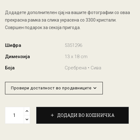
Додадете дополнителен сјај на вашите фотографии со оваа
прекрасна рамка за слика украсена со 3300 кристали.
Совршен подарок за секоја пригода.
Шифра
5351296
Димензија
13 x 18 cm
Боја
Сребрена • Сива
Провери достапност во продавниците
ДОДАДИ ВО КОШНИЧКА