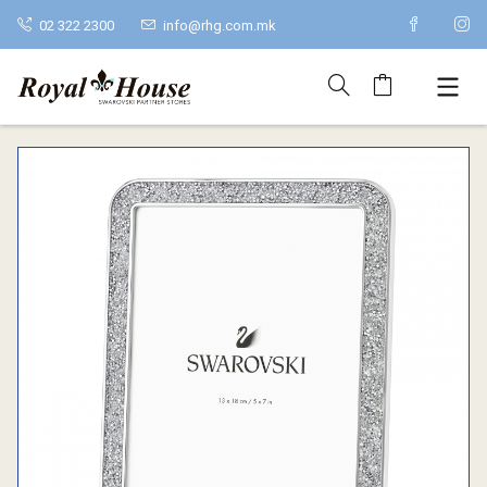
02 322 2300
info@rhg.com.mk