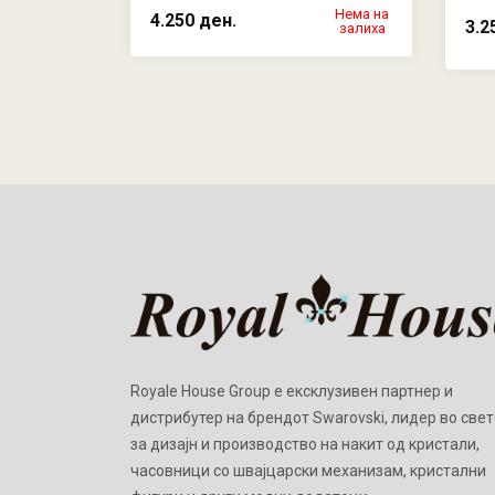
Нема на
4.250 ден.
3.2
залиха
Royale House Group е ексклузивен партнер и
дистрибутер на брендот Swarovski, лидер во свет
за дизајн и производство на накит од кристали,
часовници со швајцарски механизам, кристални