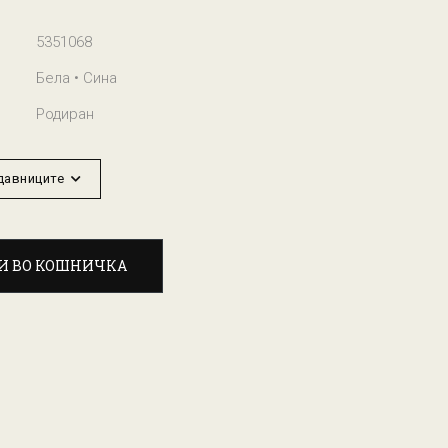
5351068
Бела • Сина
Родиран
одавниците
И ВО КОШНИЧКА