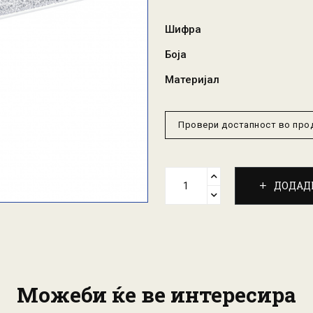
Шифра
Боја
Материјал
Провери достапност во пр
ДОДАД
Можеби ќе ве интересира