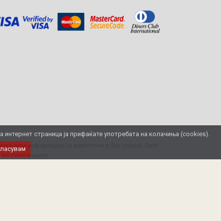
интернет страница ја прифаќате употребата на колачиња (cookies).
ека сите информации се комплетни и без грешка. Сите
гласувам
 во секој момент.