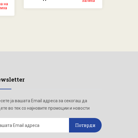
залиха
а на
2.450 де
лиха
wsletter
сете ја вашата Email адреса за секогаш да
ете во тек со најновите промоции и новости
Потврди