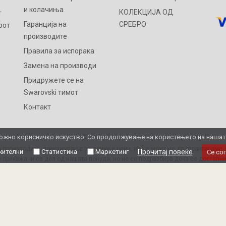
и колачиња
КОЛЕКЦИЈА ОД
т
Гаранција на
СРЕБРО
рот
производите
Правила за испорака
Замена на производи
Придружете се на
Swarovski тимот
Контакт
жно корисничко искуство. Со продолжување на користењето на нашата 
 производите, прикажување на слики и цени, но не можеме да гарантираме д
ителни
Статистика
Маркетинг
Прочитај повеќе
Се со
 прикажани се дел од нашата понуда, но не се подразбира дека се достапни
Ви благодариме на разбирањето
y