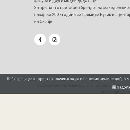
фигури и други модни додатоци.
Зa прв пат го претстави брендот на македонскио
пазар во 2007 година со Премиум Бутик во цента
на Скопје.
Веб страницата користи колачиња за да ви овозможиме најдобро мо
Се обидуваме да бидеме што попрецизни во описот на
Задолж
производи кои се
Copyright 2026 © Royale House Group. Developed b
GSM Media