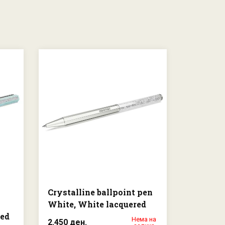
Crystalline ballpoint pen
Crystal
White, White lacquered
Ballpoin
ted
Chromed
Нема на
2.450 ден.