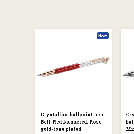
Ново
Crystalline ballpoint pen
Cry
Bell, Red lacquered, Rose
bal
gold-tone plated
Mix