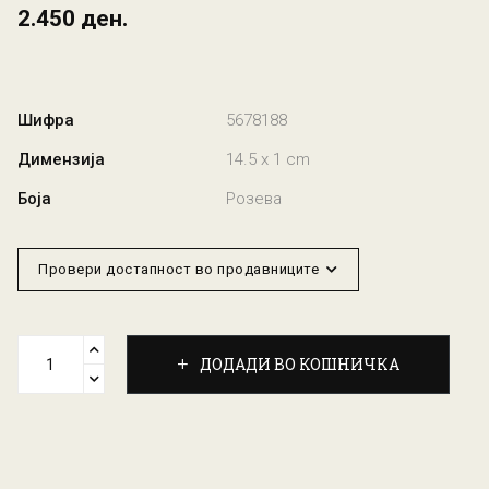
2.450 ден.
Шифра
5678188
Димензија
14.5 x 1 cm
Боја
Розева
Провери достапност во продавниците
ДОДАДИ ВО КОШНИЧКА