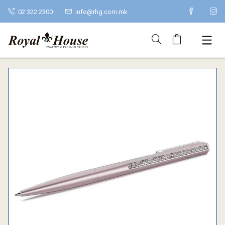
02 322 2300
info@rhg.com.mk