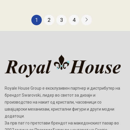
1
2
3
4
Royale House Group е ексклузивен партнер и дистрибутер на
брендот Swarovski, лидер во светот за дизајн и
производство на накит од кристали, часовници со
швајцарски механизам, кристални фигури и други модни
додатоци.
Зa прв пат го претстави брендот на македонскиот пазар во
2007 година со Премиум Бутик во центарот на Скопје.