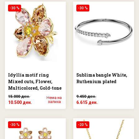
-30 %
-30 %
Idyllia motif ring
Sublima bangle White,
Mixed cuts, Flower,
Ruthenium plated
Multicolored, Gold-tone
plated
15.000 ден.
9.450 ден.
Нема на
залиха
10.500 ден.
6.615 ден.
-30 %
-20 %