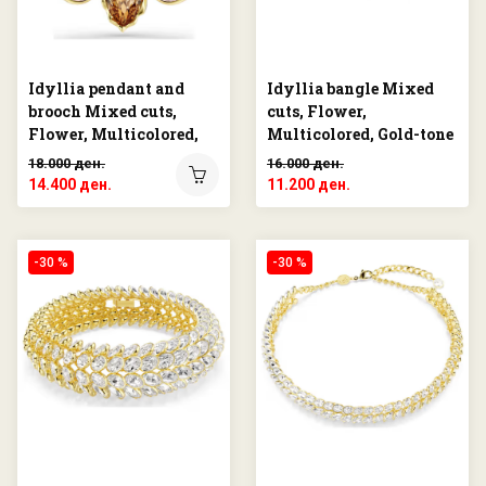
Idyllia pendant and
Idyllia bangle Mixed
brooch Mixed cuts,
cuts, Flower,
Flower, Multicolored,
Multicolored, Gold-tone
Gold-tone plated
plated
18.000 ден.
16.000 ден.
14.400 ден.
11.200 ден.
-30 %
-30 %