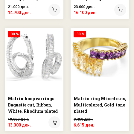
finish
finish
21.000 ден.
23.000 ден.
14.700 ден.
16.100 ден.
-30 %
-30 %
Matrix hoop earrings
Matrix ring Mixed cuts,
Baguette cut, Ribbon,
Multicolored, Gold-tone
White, Rhodium plated
plated
19.000 ден.
9.450 ден.
13.300 ден.
6.615 ден.