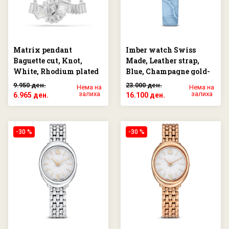
Matrix pendant
Imber watch Swiss
Baguette cut, Knot,
Made, Leather strap,
White, Rhodium plated
Blue, Champagne gold-
tone finish
9.950 ден.
23.000 ден.
Нема на
Нема на
залиха
залиха
6.965 ден.
16.100 ден.
-30 %
-30 %