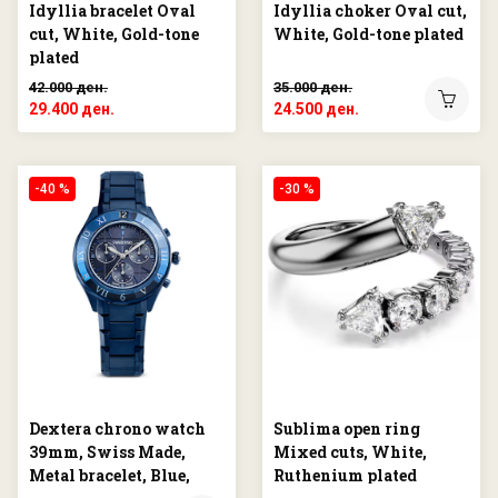
Idyllia bracelet Oval
Idyllia choker Oval cut,
cut, White, Gold-tone
White, Gold-tone plated
plated
42.000 ден.
35.000 ден.
29.400 ден.
24.500 ден.
-40 %
-30 %
Dextera chrono watch
Sublima open ring
39mm, Swiss Made,
Mixed cuts, White,
Metal bracelet, Blue,
Ruthenium plated