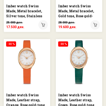
Imber watch Swiss
Imber watch Swiss
Made, Metal bracelet,
Made, Metal bracelet,
Silver tone, Stainless
Gold tone, Rose gold-
steel
tone finish
25.000 ден.
28.000 ден.
17.500 ден.
19.600 ден.
-30 %
-30 %
Imber watch Swiss
Imber watch Swiss
Made, Leather strap,
Made, Leather strap,
Orange, Rose gold-tone
Green, Rose gold-tone