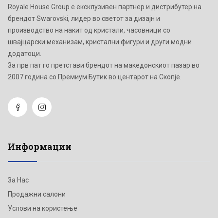
Royale House Group е ексклузивен партнер и дистрибутер на
брендот Swarovski, лидер во светот за дизајн и
производство на накит од кристали, часовници со
швајцарски механизам, кристални фигури и други модни
додатоци.
Зa прв пат го претстави брендот на македонскиот пазар во
2007 година со Премиум Бутик во центарот на Скопје.
Информации
За Нас
Продажни салони
Услови на користење