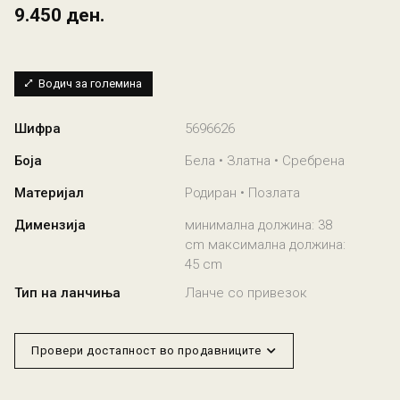
9.450 ден.
Водич за големина
Шифра
5696626
Боја
Бела • Златна • Сребрена
Материјал
Родиран • Позлата
Димензија
минимална должина: 38
cm максимална должина:
45 cm
Тип на ланчиња
Ланче со привезок
Провери достапност во продавниците