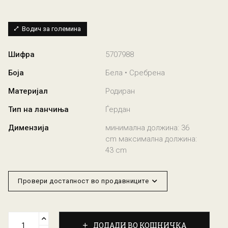
Водич за големина
Шифра
5707988
Боја
Бела • Сребрена
Материјал
Родиран
Тип на ланчиња
Ѓердан
Димензија
минимална должина: 36
cm максимална должина:
43 cm
Провери достапност во продавниците
ДОДАДИ ВО КОШНИЧКА