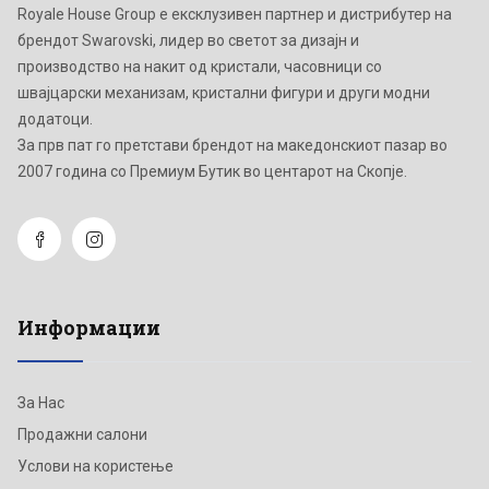
Royale House Group е ексклузивен партнер и дистрибутер на
брендот Swarovski, лидер во светот за дизајн и
производство на накит од кристали, часовници со
швајцарски механизам, кристални фигури и други модни
додатоци.
Зa прв пат го претстави брендот на македонскиот пазар во
2007 година со Премиум Бутик во центарот на Скопје.
Информации
За Нас
Продажни салони
Услови на користење