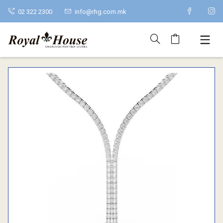
02 322 2300
info@rhg.com.mk