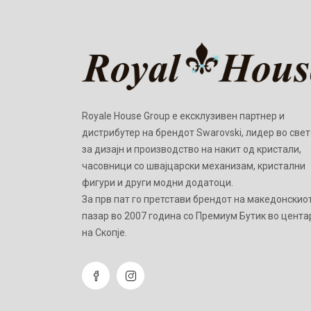
Royale House Group е ексклузивен партнер и
дистрибутер на брендот Swarovski, лидер во свет
за дизајн и производство на накит од кристали,
часовници со швајцарски механизам, кристални
фигури и други модни додатоци.
Зa прв пат го претстави брендот на македонскио
пазар во 2007 година со Премиум Бутик во цента
на Скопје.