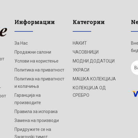
Информации
Категории
Ne
За Нас
НАКИТ
Вне
бид
Продажни салони
ЧАСОВНИЦИ
от
Услови на користење
МОДНИ ДОДАТОЦИ
Политика на приватност
УКРАСИ
Политика на приватност
МАШКА КОЛЕКЦИЈА
и колачиња
КОЛЕКЦИЈА ОД
т
Гаранција на
СРЕБРО
рот
производите
Правила за испорака
Замена на производи
Придружете се на
Swarovski тимот