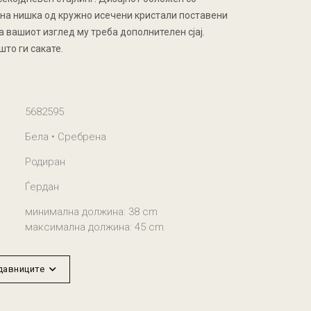
на нишка од кружно исечени кристали поставени
а вашиот изглед му треба дополнителен сјај.
то ги сакате.
5682595
Бела • Сребрена
Родиран
Ѓердан
минимална должина: 38 cm
максимална должина: 45 cm
одавниците