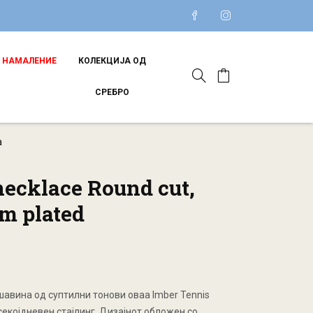
НАМАЛЕНИЕ
КОЛЕКЦИЈА ОД
СРЕБРО
а
necklace Round cut,
m plated
авина од суптилни тонови оваа Imber Tennis
секојдневен стајлинг. Дизајнот обложен со