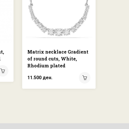
t,
Matrix necklace Gradient
Insigne
d
of round cuts, White,
Cross, 
Rhodium plated
plated
11.500 ден.
8.750 де