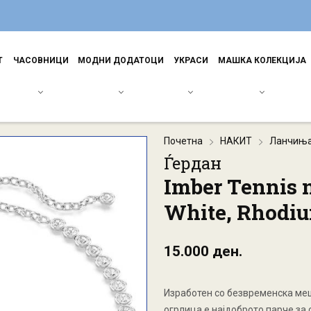
Т
ЧАСОВНИЦИ
МОДНИ ДОДАТОЦИ
УКРАСИ
МАШКА КОЛЕКЦИЈА
Почетна
НАКИТ
Ланчињ
Ѓердан
Imber Tennis 
White, Rhodiu
15.000 ден.
Изработен со безвременска меш
огрлица е најдоброто парче за 