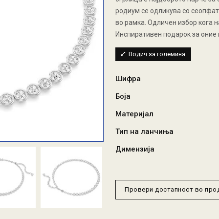
родиум се одликува со сеопфат
во рамка. Одличен избор кога н
Инспиративен подарок за оние ш
Водич за големина
Шифра
Боја
Материјал
Тип на ланчиња
Димензија
Провери достапност во пр