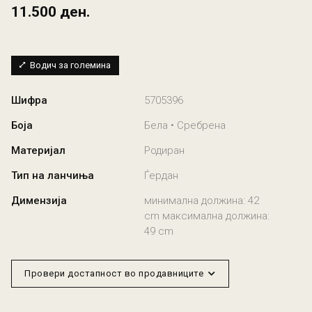
11.500 ден.
Водич за големина
Шифра
5705396
Боја
Бела • Сребрена
Материјал
Родиран
Тип на ланчиња
Ѓердан
Димензија
минимална должина: 42
cm максимална должина:
49 cm
Провери достапност во продавниците