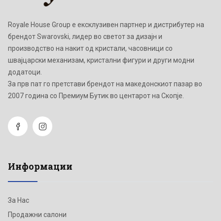
Royale House Group е ексклузивен партнер и дистрибутер на
брендот Swarovski, лидер во светот за дизајн и
производство на накит од кристали, часовници со
швајцарски механизам, кристални фигури и други модни
додатоци.
Зa прв пат го претстави брендот на македонскиот пазар во
2007 година со Премиум Бутик во центарот на Скопје.
Информации
За Нас
Продажни салони