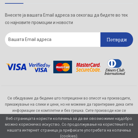
Внесете ја вашата Email адреса за секогаш да бидете во тек
со најновите промоции и новости
Потврди
Се обидуваме да бидеме што попрецизни во описот на производите,
прикажување на слики и цени, но не можеме да гарантираме дека сите
информации се комплетни и без грешка. Сите производи кои се
прикажани се дел од нашата понуда, но не се подразбира дека се
Веб страницата користи колачиња за да ви овозможиме најдобро
достапни во секој момент.
можно корисничко искуство. Со продолжување на користењето на
Ви благодариме на разбирањето
нашата интернет страница ја прифаќате употребата на колачиња
(cookies).