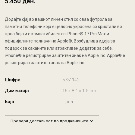
5.450 ден.
Додајте сјај во вашиот личен стил со оваа футрола за
паметни телефони која е целосно украсена со кристали во
црна боја и е компатибилен со iPhone® 17 Pro Max и
официјалните полначи на Apple®. Возбудлива идеја за
подарок за саканите или атрактивен додаток за себе.
iPhone® е регистриран заштитен знак на Apple Inc. Apple® е
регистриран заштитен знак на Apple Inc.
Шифра
5731142
Димензија
16 x 8.4 x 1.5 cm
Боја
Црна
Провери достапност во продавниците