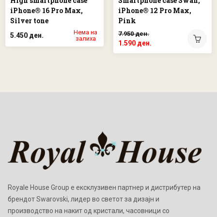
High smartphone case
Smartphone case Swan,
iPhone® 16 Pro Max,
iPhone® 12 Pro Max,
Silver tone
Pink
Нема на
7.950 ден.
5.450 ден.
залиха
1.590 ден.
Royale House Group е ексклузивен партнер и дистрибутер на
брендот Swarovski, лидер во светот за дизајн и
производство на накит од кристали, часовници со