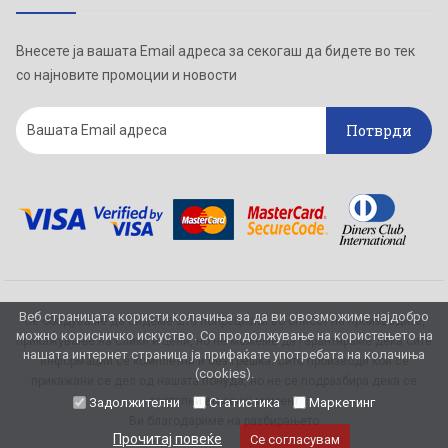
Внесете ја вашата Email адреса за секогаш да бидете во тек
со најновите промоции и новости
Потврди
Веб страницата користи колачиња за да ви овозможиме најдобро
Се обидуваме да бидеме што попрецизни во описот на производите,
можно корисничко искуство. Со продолжување на користењето на
прикажување на слики и цени, но не можеме да гарантираме дека сите
нашата интернет страница ја прифаќате употребата на колачиња
информации се комплетни и без грешка. Сите производи кои се
(cookies).
прикажани се дел од нашата понуда, но не се подразбира дека се
достапни во секој момент.
Задолжителни
Статистика
Маркетинг
Ви благодариме на разбирањето
Прочитај повеќе
Се согласувам