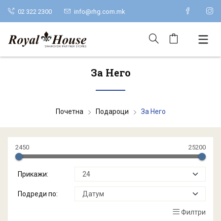
02 322 2300
info@rhg.com.mk
За Него
Почетна
Подароци
За Него
2450
25200
Прикажи:
Подреди по:
Филтри