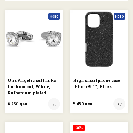
Ново
Ново
Una Angelic cufflinks
High smartphone case
Cushion cut, White,
iPhone® 17, Black
Ruthenium plated
6.250 ден.
5.450 ден.
-30%