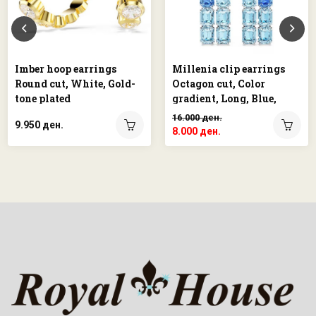
Imber hoop earrings
Millenia clip earrings
Round cut, White, Gold-
Octagon cut, Color
tone plated
gradient, Long, Blue,
Rhodium plated
16.000 ден.
9.950 ден.
8.000 ден.