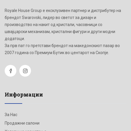
Royale House Group е ексклузивен партнер и дистрибутер на
брендот Swarovski, лидер во светот за дизајн и
производство на накит од кристали, часовници со
швајцарски механизам, кристални фигури и други модни
додатоци.
Зa прв пат го претстави брендот на македонскиот пазар во
2007 година со Премиум Бутик во центарот на Скопје.
Информации
За Нас
Продажни салони