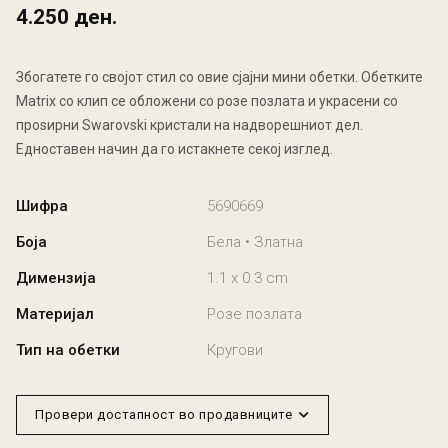
4.250 ден.
Збогатете го својот стил со овие сјајни мини обетки. Обетките
Matrix со клип се обложени со розе позлата и украсени со
проѕирни Swarovski кристали на надворешниот дел.
Едноставен начин да го истакнете секој изглед.
Шифра
5690669
Боја
Бела • Златна
Димензија
1.1 x 0.3 cm
Материјал
Розе позлата
Тип на обетки
Кругови
Провери достапност во продавниците