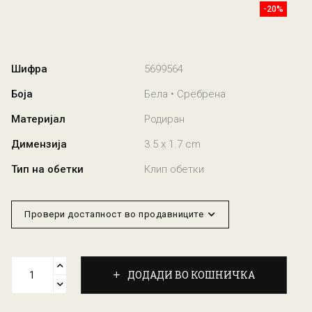
-20%
Шифра
5699564
Боја
Бела • Сребрена
Материјал
Родиран
Димензија
3.5 x 1.7 cm
Тип на обетки
Клип обетки
Провери достапност во продавниците
ДОДАДИ ВО КОШНИЧКА