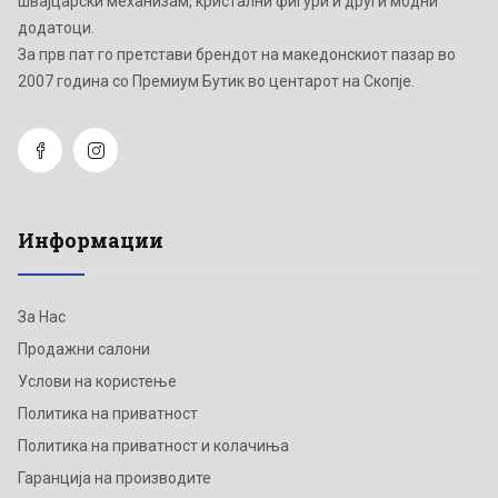
швајцарски механизам, кристални фигури и други модни
додатоци.
Зa прв пат го претстави брендот на македонскиот пазар во
2007 година со Премиум Бутик во центарот на Скопје.
Информации
За Нас
Продажни салони
Услови на користење
Политика на приватност
Политика на приватност и колачиња
Гаранција на производите