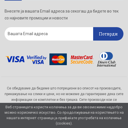
Внесете ја вашата Email адреса за секогаш да бидете во тек
со најновите промоции и новости
Потврди
Се обидуваме да бидеме што попрецизни во описот на производите,
прикажување на слики и цени, но не можеме да гарантираме дека сите
информации се комплетни и без грешка. Сите производи кои се
прикажани се дел од нашата понуда, но не се подразбира дека се
Веб страницата користи колачиња за да ви овозможиме најдобро
достапни во секој момент.
можно корисничко искуство. Со продолжување на користењето на
Ви благодариме на разбирањето
нашата интернет страница ја прифаќате употребата на колачиња
(cookies).