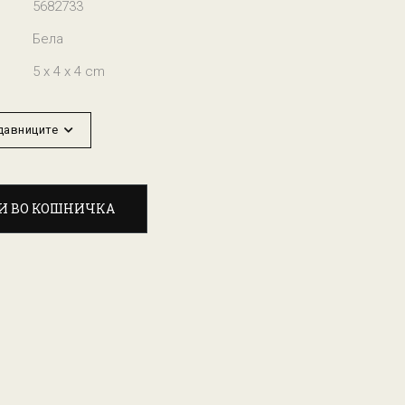
5682733
Бела
5 x 4 x 4 cm
одавниците
И ВО КОШНИЧКА