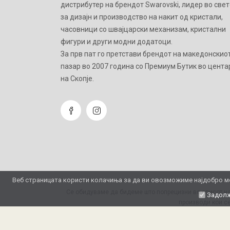
дистрибутер на брендот Swarovski, лидер во свет
за дизајн и производство на накит од кристали,
часовници со швајцарски механизам, кристални
фигури и други модни додатоци.
Зa прв пат го претстави брендот на македонскио
пазар во 2007 година со Премиум Бутик во цента
на Скопје.
Веб страницата користи колачиња за да ви овозможиме најдобро мо
Се обидуваме да бидеме што попрецизни во описот на
Задолж
производи кои се