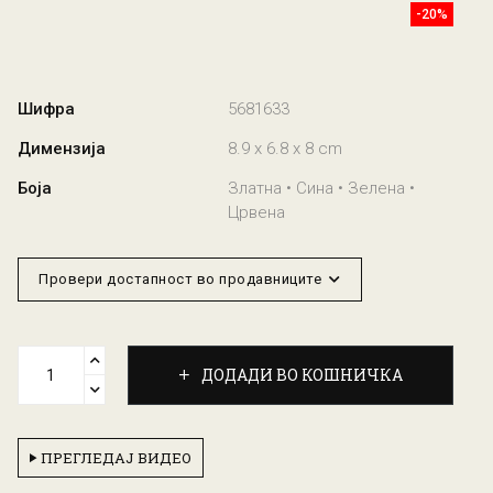
-20%
Шифра
5681633
Димензија
8.9 x 6.8 x 8 cm
Боја
Златна • Сина • Зелена •
Црвена
Провери достапност во продавниците
ДОДАДИ ВО КОШНИЧКА
ПРЕГЛЕДАЈ ВИДЕО