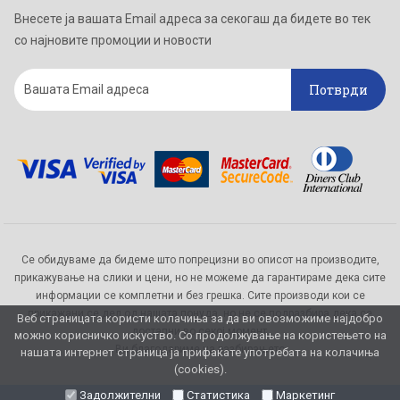
Внесете ја вашата Email адреса за секогаш да бидете во тек
со најновите промоции и новости
Потврди
Се обидуваме да бидеме што попрецизни во описот на производите,
прикажување на слики и цени, но не можеме да гарантираме дека сите
информации се комплетни и без грешка. Сите производи кои се
прикажани се дел од нашата понуда, но не се подразбира дека се
Веб страницата користи колачиња за да ви овозможиме најдобро
достапни во секој момент.
можно корисничко искуство. Со продолжување на користењето на
Ви благодариме на разбирањето
нашата интернет страница ја прифаќате употребата на колачиња
(cookies).
Задолжителни
Статистика
Маркетинг