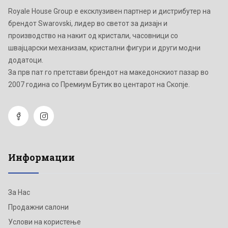
Royale House Group е ексклузивен партнер и дистрибутер на
брендот Swarovski, лидер во светот за дизајн и
производство на накит од кристали, часовници со
швајцарски механизам, кристални фигури и други модни
додатоци.
Зa прв пат го претстави брендот на македонскиот пазар во
2007 година со Премиум Бутик во центарот на Скопје.
Информации
За Нас
Продажни салони
Услови на користење