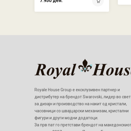
7.950 ден.
Royale House Group е ексклузивен партнер и
дистрибутер на брендот Swarovski, лидер во свет
за дизајн и производство на накит од кристали,
часовници со швајцарски механизам, кристални
фигури и други модни додатоци.
Зa прв пат го претстави брендот на македонскио