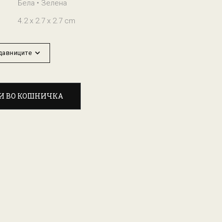
Бела • Зелена
4.2 x 2.7 x 2.7 cm
одавниците
И ВО КОШНИЧКА