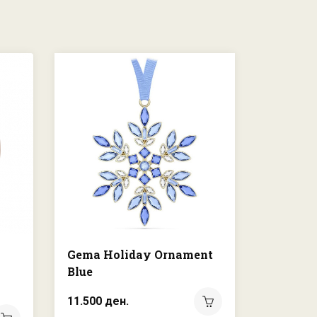
Gema Holiday Ornament
Annual 
Blue
Ornamen
11.500 ден.
7.450 де