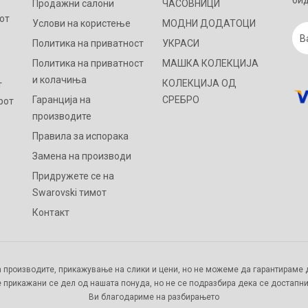
бид
Продажни салони
ЧАСОВНИЦИ
от
Услови на користење
МОДНИ ДОДАТОЦИ
Политика на приватност
УКРАСИ
Политика на приватност
МАШКА КОЛЕКЦИЈА
и колачиња
КОЛЕКЦИЈА ОД
т
Гаранција на
СРЕБРО
рот
производите
Правила за испорака
Замена на производи
Придружете се на
Swarovski тимот
Контакт
 производите, прикажување на слики и цени, но не можеме да гарантираме д
 прикажани се дел од нашата понуда, но не се подразбира дека се достапни
Ви благодариме на разбирањето