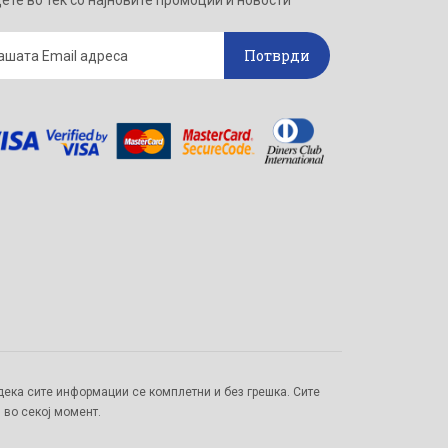
ете во тек со најновите промоции и новости
Потврди
ека сите информации се комплетни и без грешка. Сите
 во секој момент.