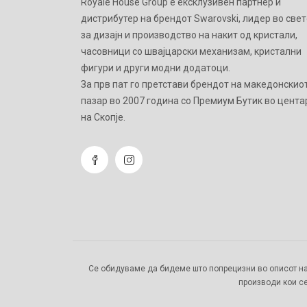
Royale House Group е ексклузивен партнер и
дистрибутер на брендот Swarovski, лидер во свет
за дизајн и производство на накит од кристали,
часовници со швајцарски механизам, кристални
фигури и други модни додатоци.
Зa прв пат го претстави брендот на македонскио
пазар во 2007 година со Премиум Бутик во цента
на Скопје.
Се обидуваме да бидеме што попрецизни во описот на
производи кои се