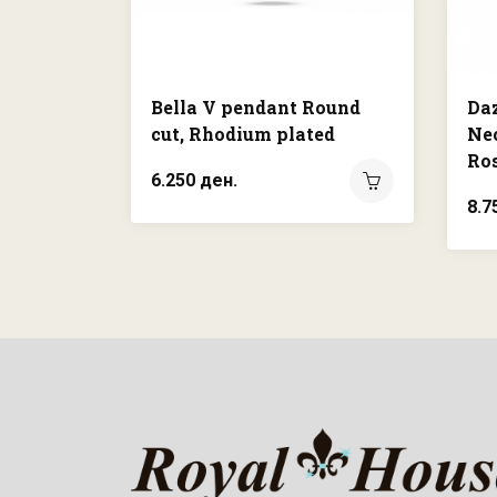
Bella V pendant Round
Da
cut, Rhodium plated
Nec
Ros
6.250 ден.
8.7