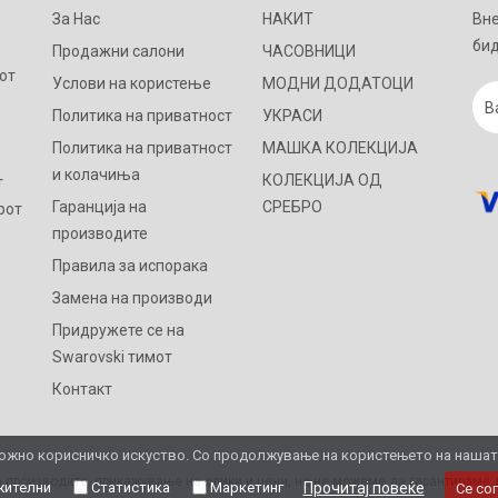
За Нас
НАКИТ
Вне
бид
Продажни салони
ЧАСОВНИЦИ
от
Услови на користење
МОДНИ ДОДАТОЦИ
Политика на приватност
УКРАСИ
Политика на приватност
МАШКА КОЛЕКЦИЈА
и колачиња
КОЛЕКЦИЈА ОД
т
Гаранција на
СРЕБРО
рот
производите
Правила за испорака
Замена на производи
Придружете се на
Swarovski тимот
Контакт
жно корисничко искуство. Со продолжување на користењето на нашата 
 производите, прикажување на слики и цени, но не можеме да гарантираме д
ителни
Статистика
Маркетинг
Прочитај повеќе
Се со