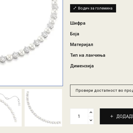
Водич за големина
Шифра
Боја
Материјал
Тип на ланчиња
Димензија
Провери достапност во пр
ДОДАД