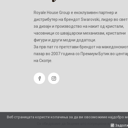
Royale House Group е ексклузивен партнер и
дистрибутер на брендот Swarovski, лидер во свет
за дизајн и производство на накит од кристали,
часовници со швајцарски механизам, кристални
фигури и други модни додатоци.
Зa прв пат го претстави брендот на македонскио
пазар во 2007 година со Премиум Бутик во цента
на Скопје.
Веб страницата користи колачиња за да ви овозможиме најдобро мо
Се обидуваме да бидеме што попрецизни во описот на
Задолж