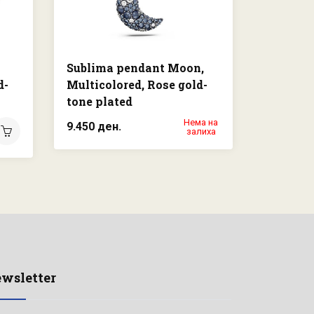
Sublima pendant Moon,
Gema p
d-
Multicolored, Rose gold-
cuts, Mu
tone plated
tone pl
Нема на
9.450 ден.
12.500 д
залиха
wsletter