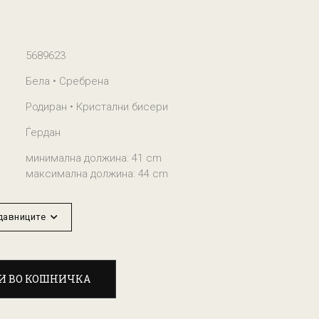
5689623
Бела • Сребрена
Родиран • Кристални бисери
Ѓердан
минимална должина: 41 cm
максимална должина: 44 cm
одавниците
И ВО КОШНИЧКА