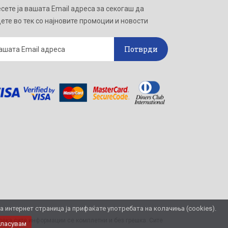
сете ја вашата Email адреса за секогаш да
ете во тек со најновите промоции и новости
Потврди
интернет страница ја прифаќате употребата на колачиња (cookies).
ека сите информации се комплетни и без грешка. Сите
гласувам