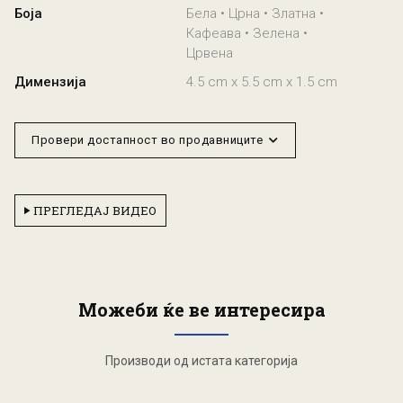
Боја
Бела • Црна • Златна •
Кафеава • Зелена •
Црвена
Димензија
4.5 cm x 5.5 cm x 1.5 cm
Провери достапност во продавниците
ПРЕГЛЕДАЈ ВИДЕО
Можеби ќе ве интересира
Производи од истата категорија