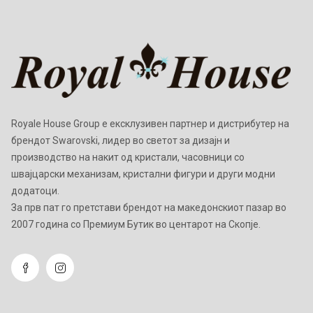
Royale House Group е ексклузивен партнер и дистрибутер на
брендот Swarovski, лидер во светот за дизајн и
производство на накит од кристали, часовници со
швајцарски механизам, кристални фигури и други модни
додатоци.
Зa прв пат го претстави брендот на македонскиот пазар во
2007 година со Премиум Бутик во центарот на Скопје.