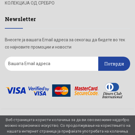
КОЛЕКЦИЈА ОД СРЕБРО
Newsletter
Внесете ја вашата Email адреса за секогаш да бидете во тек
со најновите промоции и новости
Потврди
Веб страницата користи колачиња за да ви овозможиме најдобро
Се обидуваме да бидеме што попрецизни во описот на производите,
можно корисничко искуство. Со продолжување на користењето на
прикажување на слики и цени, но не можеме да гарантираме дека сите
нашата интернет страница ја прифаќате употребата на колачиња
информации се комплетни и без грешка. Сите производи кои се