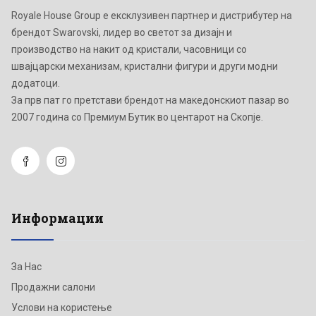
Royale House Group е ексклузивен партнер и дистрибутер на
брендот Swarovski, лидер во светот за дизајн и
производство на накит од кристали, часовници со
швајцарски механизам, кристални фигури и други модни
додатоци.
Зa прв пат го претстави брендот на македонскиот пазар во
2007 година со Премиум Бутик во центарот на Скопје.
Информации
За Нас
Продажни салони
Услови на користење