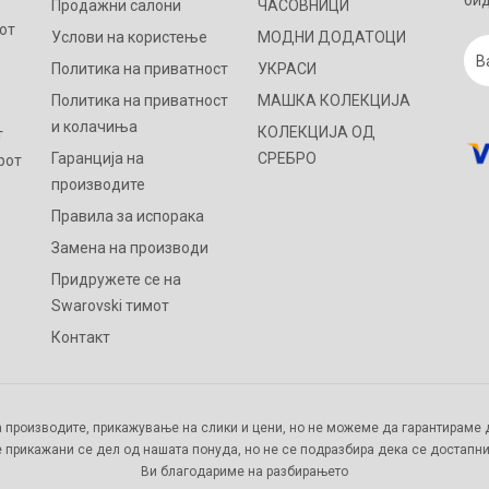
бид
Продажни салони
ЧАСОВНИЦИ
от
Услови на користење
МОДНИ ДОДАТОЦИ
Политика на приватност
УКРАСИ
Политика на приватност
МАШКА КОЛЕКЦИЈА
и колачиња
КОЛЕКЦИЈА ОД
т
Гаранција на
СРЕБРО
рот
производите
Правила за испорака
Замена на производи
Придружете се на
Swarovski тимот
Контакт
 производите, прикажување на слики и цени, но не можеме да гарантираме д
 прикажани се дел од нашата понуда, но не се подразбира дека се достапни
Ви благодариме на разбирањето