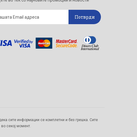
ете во тек со најновите промоции и новости
Потврди
ека сите информации се комплетни и без грешка. Сите
 во секој момент.