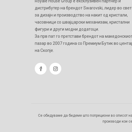
Royale House Group е ексклузивен партнер и
дистрибутер на брендот Swarovski, лидер во свет
за дизајн и производство на накит од кристали,
часовници со швајцарски механизам, кристални
фигури и други модни додатоци.
Зa прв пат го претстави брендот на македонскио
пазар во 2007 година со Премиум Бутик во цента
на Скопје.
Се обидуваме да бидеме што попрецизни во описот на
производи кои се