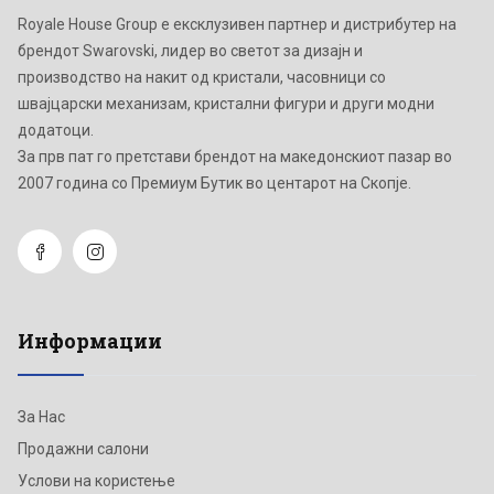
Royale House Group е ексклузивен партнер и дистрибутер на
брендот Swarovski, лидер во светот за дизајн и
производство на накит од кристали, часовници со
швајцарски механизам, кристални фигури и други модни
додатоци.
Зa прв пат го претстави брендот на македонскиот пазар во
2007 година со Премиум Бутик во центарот на Скопје.
Информации
За Нас
Продажни салони
Услови на користење