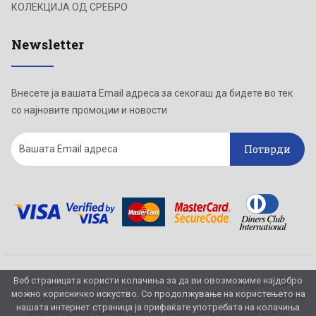
КОЛЕКЦИЈА ОД СРЕБРО
Newsletter
Внесете ја вашата Email адреса за секогаш да бидете во тек
со најновите промоции и новости
Потврди
Веб страницата користи колачиња за да ви овозможиме најдобро
Се обидуваме да бидеме што попрецизни во описот на производите,
можно корисничко искуство. Со продолжување на користењето на
прикажување на слики и цени, но не можеме да гарантираме дека сите
нашата интернет страница ја прифаќате употребата на колачиња
информации се комплетни и без грешка. Сите производи кои се