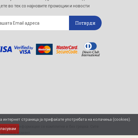
ете во тек со најновите промоции и новости
Потврди
интернет страница ја прифаќате употребата на колачиња (cookies).
ека сите информации се комплетни и без грешка. Сите
гласувам
 во секој момент.