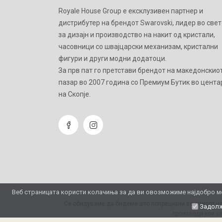
Royale House Group е ексклузивен партнер и
дистрибутер на брендот Swarovski, лидер во свет
за дизајн и производство на накит од кристали,
часовници со швајцарски механизам, кристални
фигури и други модни додатоци.
Зa прв пат го претстави брендот на македонскио
пазар во 2007 година со Премиум Бутик во цента
на Скопје.
Веб страницата користи колачиња за да ви овозможиме најдобро мо
Се обидуваме да бидеме што попрецизни во описот на
Задолж
производи кои се