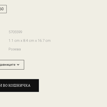
60
5705599
1.1 cm x 8.4 cm x 16.7 cm
Розева
одавниците
И ВО КОШНИЧКА