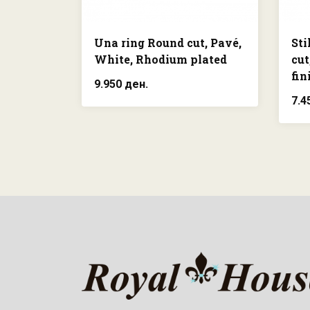
Una ring Round cut, Pavé,
Sti
White, Rhodium plated
cut
fin
9.950 ден.
7.4