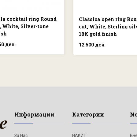
lla cocktail ring Round
Classica open ring Ro
, White, Silver-tone
cut, White, Sterling sil
ish
18K gold finish
50 ден.
12.500 ден.
Информации
Категории
Ne
За Нас
НАКИТ
Вне