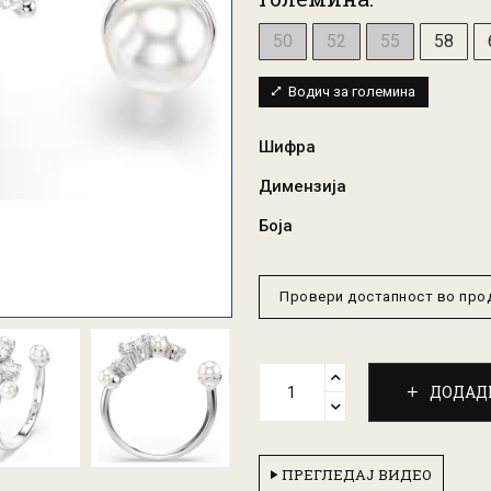
50
52
55
58
Водич за големина
Шифра
Димензија
Боја
Провери достапност во пр
ДОДАД
ПРЕГЛЕДАЈ ВИДЕО