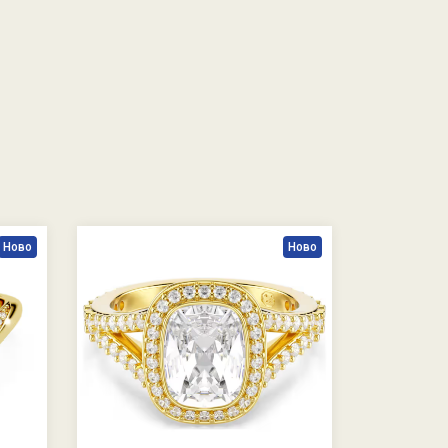
Ново
Ново