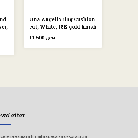
und
Una Angelic ring Cushion
Matrix r
ver,
cut, White, 18K gold finish
Knot, W
plated
11.500 ден.
7.950 де
wsletter
сете ја вашата Email адреса за секогаш да