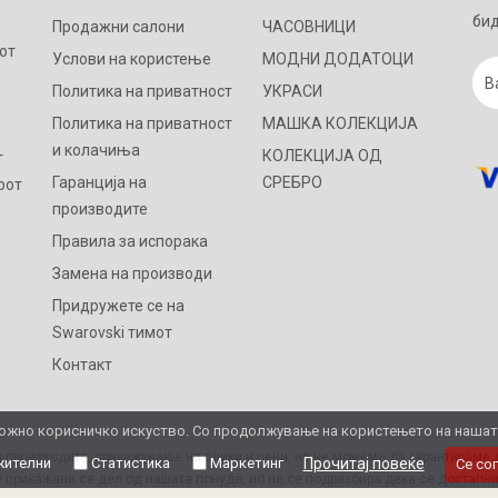
бид
Продажни салони
ЧАСОВНИЦИ
от
Услови на користење
МОДНИ ДОДАТОЦИ
Политика на приватност
УКРАСИ
Политика на приватност
МАШКА КОЛЕКЦИЈА
и колачиња
КОЛЕКЦИЈА ОД
т
Гаранција на
СРЕБРО
рот
производите
Правила за испорака
Замена на производи
Придружете се на
Swarovski тимот
Контакт
жно корисничко искуство. Со продолжување на користењето на нашата 
 производите, прикажување на слики и цени, но не можеме да гарантираме д
ителни
Статистика
Маркетинг
Прочитај повеќе
Се со
 прикажани се дел од нашата понуда, но не се подразбира дека се достапни