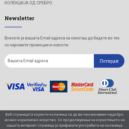
КОЛЕКЦИЈА ОД СРЕБРО
Newsletter
Внесете ја вашата Email адреса за секогаш да бидете во тек
со најновите промоции и новости
Потврди
Веб страницата користи колачиња за да ви овозможиме најдобро
Се обидуваме да бидеме што попрецизни во описот на производите,
можно корисничко искуство. Со продолжување на користењето на
прикажување на слики и цени, но не можеме да гарантираме дека сите
нашата интернет страница ја прифаќате употребата на колачиња
информации се комплетни и без грешка. Сите производи кои се