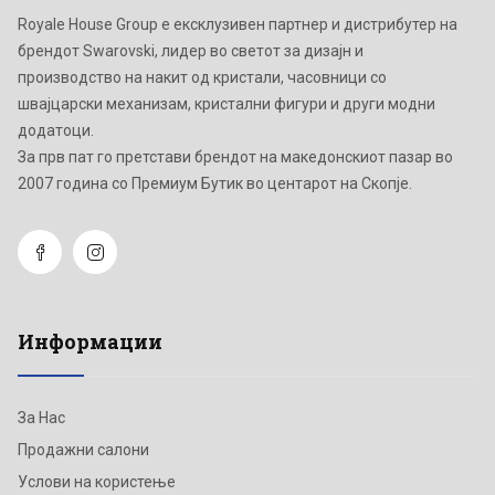
Royale House Group е ексклузивен партнер и дистрибутер на
брендот Swarovski, лидер во светот за дизајн и
производство на накит од кристали, часовници со
швајцарски механизам, кристални фигури и други модни
додатоци.
Зa прв пат го претстави брендот на македонскиот пазар во
2007 година со Премиум Бутик во центарот на Скопје.
Информации
За Нас
Продажни салони
Услови на користење