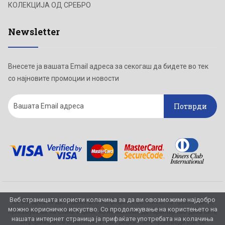
КОЛЕКЦИЈА ОД СРЕБРО
Newsletter
Внесете ја вашата Email адреса за секогаш да бидете во тек
со најновите промоции и новости
Потврди
Веб страницата користи колачиња за да ви овозможиме најдобро
Се обидуваме да бидеме што попрецизни во описот на производите,
можно корисничко искуство. Со продолжување на користењето на
прикажување на слики и цени, но не можеме да гарантираме дека сите
нашата интернет страница ја прифаќате употребата на колачиња
информации се комплетни и без грешка. Сите производи кои се