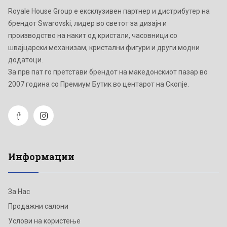
Royale House Group е ексклузивен партнер и дистрибутер на
брендот Swarovski, лидер во светот за дизајн и
производство на накит од кристали, часовници со
швајцарски механизам, кристални фигури и други модни
додатоци.
Зa прв пат го претстави брендот на македонскиот пазар во
2007 година со Премиум Бутик во центарот на Скопје.
Информации
За Нас
Продажни салони
Услови на користење