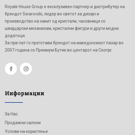
Royale House Group е ексклузивен партнер и дистрибутер на
брендот Swarovski, лидер во светот за дизајн и
производство на накит од кристали, часовници со
швајцарски механизам, кристални фигури и други модни
додатоци.
Зa прв пат го претстави брендот на македонскиот пазар во
2007 година со Премиум Бутик во центарот на Скопје.
Информации
За Нас
Продажни салони
Услови на користење