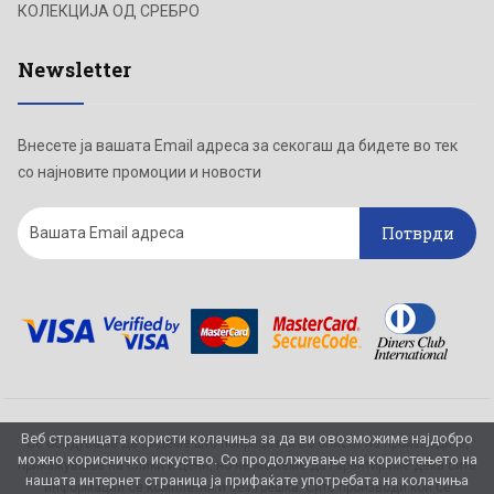
КОЛЕКЦИЈА ОД СРЕБРО
Newsletter
Внесете ја вашата Email адреса за секогаш да бидете во тек
со најновите промоции и новости
Потврди
Веб страницата користи колачиња за да ви овозможиме најдобро
Се обидуваме да бидеме што попрецизни во описот на производите,
можно корисничко искуство. Со продолжување на користењето на
прикажување на слики и цени, но не можеме да гарантираме дека сите
нашата интернет страница ја прифаќате употребата на колачиња
информации се комплетни и без грешка. Сите производи кои се