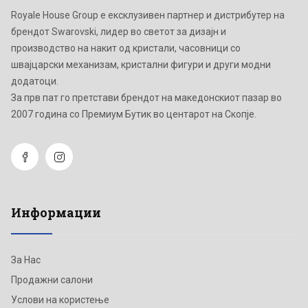
Royale House Group е ексклузивен партнер и дистрибутер на
брендот Swarovski, лидер во светот за дизајн и
производство на накит од кристали, часовници со
швајцарски механизам, кристални фигури и други модни
додатоци.
Зa прв пат го претстави брендот на македонскиот пазар во
2007 година со Премиум Бутик во центарот на Скопје.
Информации
За Нас
Продажни салони
Услови на користење