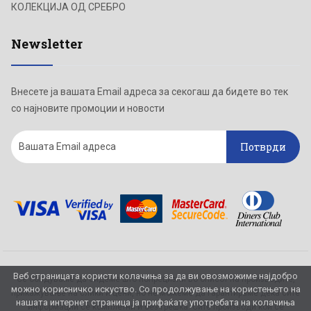
КОЛЕКЦИЈА ОД СРЕБРО
Newsletter
Внесете ја вашата Email адреса за секогаш да бидете во тек
со најновите промоции и новости
Потврди
Веб страницата користи колачиња за да ви овозможиме најдобро
Се обидуваме да бидеме што попрецизни во описот на производите,
можно корисничко искуство. Со продолжување на користењето на
прикажување на слики и цени, но не можеме да гарантираме дека сите
нашата интернет страница ја прифаќате употребата на колачиња
информации се комплетни и без грешка. Сите производи кои се