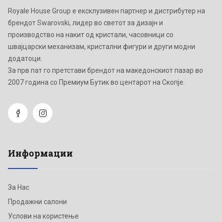
Royale House Group е ексклузивен партнер и дистрибутер на
брендот Swarovski, лидер во светот за дизајн и
производство на накит од кристали, часовници со
швајцарски механизам, кристални фигури и други модни
додатоци.
Зa прв пат го претстави брендот на македонскиот пазар во
2007 година со Премиум Бутик во центарот на Скопје.
Информации
За Нас
Продажни салони
Услови на користење