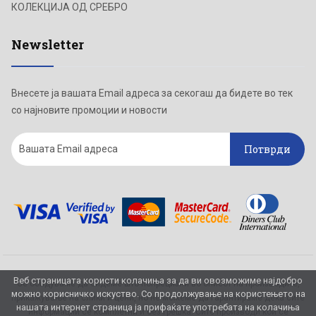
КОЛЕКЦИЈА ОД СРЕБРО
Newsletter
Внесете ја вашата Email адреса за секогаш да бидете во тек
со најновите промоции и новости
Потврди
Веб страницата користи колачиња за да ви овозможиме најдобро
Се обидуваме да бидеме што попрецизни во описот на производите,
можно корисничко искуство. Со продолжување на користењето на
прикажување на слики и цени, но не можеме да гарантираме дека сите
нашата интернет страница ја прифаќате употребата на колачиња
информации се комплетни и без грешка. Сите производи кои се