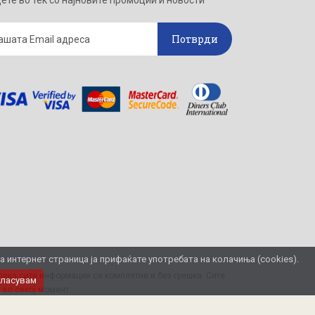
ете во тек со најновите промоции и новости
Потврди
интернет страница ја прифаќате употребата на колачиња (cookies).
ека сите информации се комплетни и без грешка. Сите
гласувам
 во секој момент.