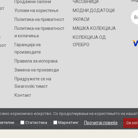
бид
Продажни салони
ЧАСОВНИЦИ
от
Услови на користење
МОДНИ ДОДАТОЦИ
Политика на приватност
УКРАСИ
Политика на приватност
МАШКА КОЛЕКЦИЈА
и колачиња
КОЛЕКЦИЈА ОД
т
Гаранција на
СРЕБРО
рот
производите
Правила за испорака
Замена на производи
Придружете се на
Swarovski тимот
Контакт
жно корисничко искуство. Со продолжување на користењето на нашата 
 производите, прикажување на слики и цени, но не можеме да гарантираме д
ителни
Статистика
Маркетинг
Прочитај повеќе
Се со
 прикажани се дел од нашата понуда, но не се подразбира дека се достапни
Ви благодариме на разбирањето