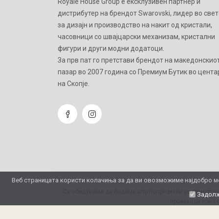
Royale House Group е ексклузивен партнер и
дистрибутер на брендот Swarovski, лидер во свет
за дизајн и производство на накит од кристали,
часовници со швајцарски механизам, кристални
фигури и други модни додатоци.
Зa прв пат го претстави брендот на македонскио
пазар во 2007 година со Премиум Бутик во цента
на Скопје.
Веб страницата користи колачиња за да ви овозможиме најдобро мо
Се обидуваме да бидеме што попрецизни во описот на
Задолж
производи кои се