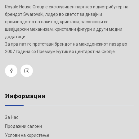
Royale House Group е ексклузивен партнер и дистрибутер на
брендот Swarovski, лидер во светот за дизајн и
производство на накит од кристали, часовници со
швајцарски механизам, кристални фигури и други модни
додатоци.
Зa прв пат го претстави брендот на македонскиот пазар во
2007 година со Премиум Бутик во центарот на Скопје.
Информации
За Нас
Продажни салони
Услови на користење