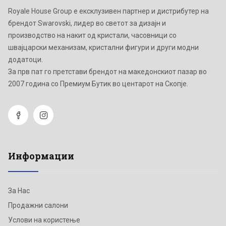
Royale House Group е ексклузивен партнер и дистрибутер на
брендот Swarovski, лидер во светот за дизајн и
производство на накит од кристали, часовници со
швајцарски механизам, кристални фигури и други модни
додатоци.
Зa прв пат го претстави брендот на македонскиот пазар во
2007 година со Премиум Бутик во центарот на Скопје.
Информации
За Нас
Продажни салони
Услови на користење