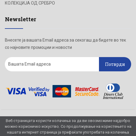
КОЛЕКЦИЈА ОД СРЕБРО
Newsletter
Внесете ја вашата Email адреса за секогаш да бидете во тек
со најновите промоции и новости
Потврди
Веб страницата користи колачиња за да ви овозможиме најдобро
Се обидуваме да бидеме што попрецизни во описот на производите,
можно корисничко искуство. Со продолжување на користењето на
прикажување на слики и цени, но не можеме да гарантираме дека сите
нашата интернет страница ја прифаќате употребата на колачиња
информации се комплетни и без грешка. Сите производи кои се