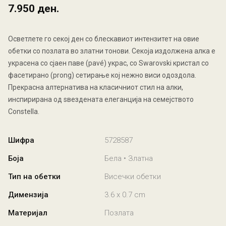
7.950 ден.
Осветлете го секој ден со блескавиот интензитет на овие
обетки со позлата во златни тонови. Секоја издолжена алка е
украсена со сјаен паве (pavé) украс, со Swarovski кристал со
фасетирано (prong) сетирање кој нежно виси одоздола.
Прекрасна алтернатива на класичниот стил на алки,
инспирирана од ѕвездената елеганција на семејството
Constella.
Шифра
5728587
Боја
Бела • Златна
Тип на обетки
Висечки обетки
Димензија
3.6 x 0.7 cm
Материјал
Позлата