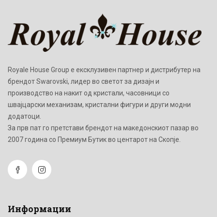
Royale House Group е ексклузивен партнер и дистрибутер на
брендот Swarovski, лидер во светот за дизајн и
производство на накит од кристали, часовници со
швајцарски механизам, кристални фигури и други модни
додатоци.
Зa прв пат го претстави брендот на македонскиот пазар во
2007 година со Премиум Бутик во центарот на Скопје.
Информации