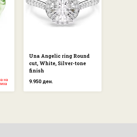
Una Angelic ring Round
Gema co
cut, White, Silver-tone
cuts, Mu
finish
gold pla
а на
9.950 ден.
16.000 д
лиха