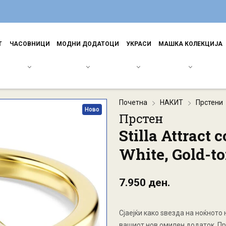
Т
ЧАСОВНИЦИ
МОДНИ ДОДАТОЦИ
УКРАСИ
МАШКА КОЛЕКЦИЈА
Почетна
НАКИТ
Прстени
Ново
Прстен
Stilla Attract 
White, Gold-to
7.950 ден.
Сјаејќи како ѕвезда на ноќното н
вашиот нов омилен додаток. Пр