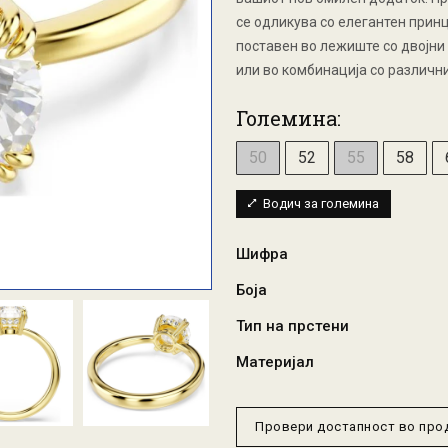
се одликува со елегантен принц
поставен во лежиште со двојни з
или во комбинација со различни
Големина:
50
52
55
58
Водич за големина
Шифра
Боја
Тип на прстени
Материјал
Провери достапност во пр