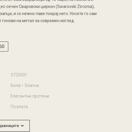
ес-сечен Сваровски циркон (Swarovski Zirconia),
апци, и со нежно паве покрај него. Носете го сам
 тонови на метал за современ изглед.
60
5723331
Бела • Златна
Елегантни прстени
Позлата
одавниците