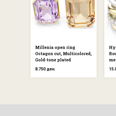
Millenia open ring
Hyp
Octagon cut, Multicolored,
Rou
Gold-tone plated
met
8.750 ден.
15.