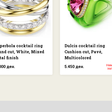
erbola cocktail ring
Dulcis cocktail ring
nd cut, White, Mixed
Cushion cut, Pavé,
al finish
Multicolored
Нем
000 ден.
5.450 ден.
за