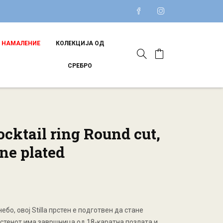
НАМАЛЕНИЕ
КОЛЕКЦИЈА ОД
СРЕБРО
cocktail ring Round cut,
ne plated
ебо, овој Stilla прстен е подготвен да стане
стенот има завршница од 18-каратна позлата и