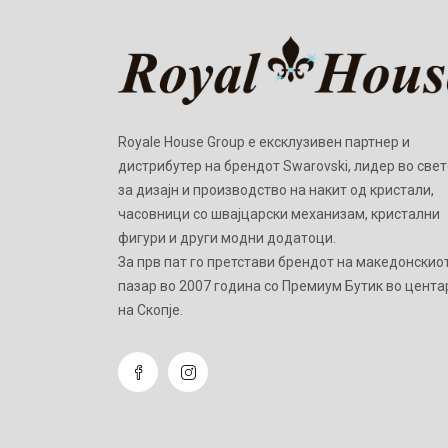
Royale House Group е ексклузивен партнер и
дистрибутер на брендот Swarovski, лидер во свет
за дизајн и производство на накит од кристали,
часовници со швајцарски механизам, кристални
фигури и други модни додатоци.
Зa прв пат го претстави брендот на македонскио
пазар во 2007 година со Премиум Бутик во цента
на Скопје.