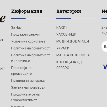
Информации
Категории
Ne
За Нас
НАКИТ
Вне
бид
Продажни салони
ЧАСОВНИЦИ
от
Услови на користење
МОДНИ ДОДАТОЦИ
Политика на приватност
УКРАСИ
Политика на приватност
МАШКА КОЛЕКЦИЈА
и колачиња
КОЛЕКЦИЈА ОД
т
Гаранција на
СРЕБРО
рот
производите
Правила за испорака
Замена на производи
Придружете се на
Swarovski тимот