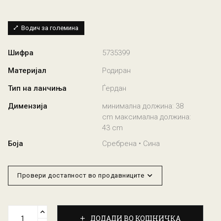
Водич за големина
Шифра
5735399
Материјал
Родиран
Тип на ланчиња
Ѓердан
Димензија
минимална должина: 38
cm максимална должина:
43 cm
Боја
Сребрена • Сина
Провери достапност во продавниците
ДОДАДИ ВО КОШНИЧКА