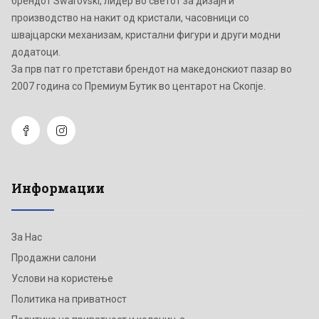
брендот Swarovski, лидер во светот за дизајн и
производство на накит од кристали, часовници со
швајцарски механизам, кристални фигури и други модни
додатоци.
Зa прв пат го претстави брендот на македонскиот пазар во
2007 година со Премиум Бутик во центарот на Скопје.
Информации
За Нас
Продажни салони
Услови на користење
Политика на приватност