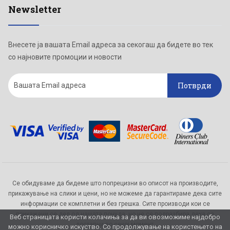
Newsletter
Внесете ја вашата Email адреса за секогаш да бидете во тек
со најновите промоции и новости
Потврди
Се обидуваме да бидеме што попрецизни во описот на производите,
прикажување на слики и цени, но не можеме да гарантираме дека сите
информации се комплетни и без грешка. Сите производи кои се
прикажани се дел од нашата понуда, но не се подразбира дека се
Веб страницата користи колачиња за да ви овозможиме најдобро
достапни во секој момент.
можно корисничко искуство. Со продолжување на користењето на