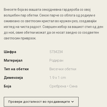
Внесете боја во вашата секојдневна гардероба со овој
волшебен пар обетки. Секое парче со облога од родиум е
оживеано со светлосин кристал во кружен рез, создавајќи
изглед на чиста радост. Совршен избор за вашиот стил од ден
до ноќ, овие обетки можат да се носат заедно со соодветен
светлосин приврзок.
Шифра
5734234
Материјал
Родиран
Тип на обетки
Висечки обетки
Димензија
1.9 x 1 cm
Боја
Сребрена • Сина
Провери достапност во продавниците