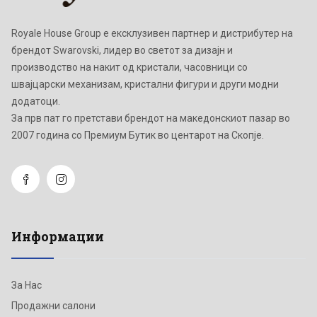
Royale House Group е ексклузивен партнер и дистрибутер на
брендот Swarovski, лидер во светот за дизајн и
производство на накит од кристали, часовници со
швајцарски механизам, кристални фигури и други модни
додатоци.
Зa прв пат го претстави брендот на македонскиот пазар во
2007 година со Премиум Бутик во центарот на Скопје.
Информации
За Нас
Продажни салони